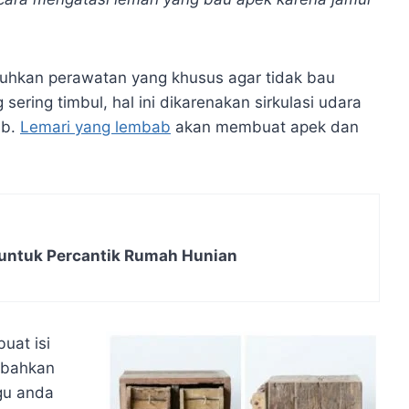
uhkan perawatan yang khusus agar tidak bau
ering timbul, hal ini dikarenakan sirkulasi udara
ab.
Lemari yang lembab
akan membuat apek dan
untuk Percantik Rumah Hunian
uat isi
p bahkan
gu anda