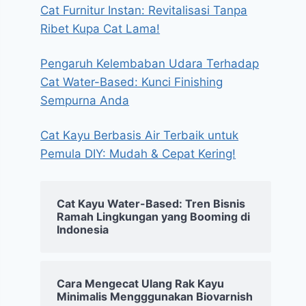
Cat Furnitur Instan: Revitalisasi Tanpa
Ribet Kupa Cat Lama!
Pengaruh Kelembaban Udara Terhadap
Cat Water-Based: Kunci Finishing
Sempurna Anda
Cat Kayu Berbasis Air Terbaik untuk
Pemula DIY: Mudah & Cepat Kering!
Cat Kayu Water-Based: Tren Bisnis
Ramah Lingkungan yang Booming di
Indonesia
Cara Mengecat Ulang Rak Kayu
Minimalis Mengggunakan Biovarnish