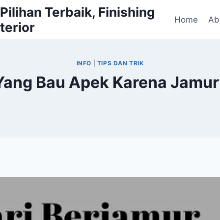
ilihan Terbaik, Finishing
Home
Ab
terior
INFO
|
TIPS DAN TRIK
 Yang Bau Apek Karena Jamu