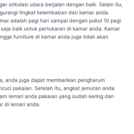
ar sirkulasi udara berjalan dengan baik. Selain itu,
gurangi tingkat kelembaban dari kamar anda.
ar adalah pagi hari sampai dengan pukul 10 pagi.
tu saja baik untuk pertukaran di kamar anda. Kamar
ngga furniture di kamar anda juga tidak akan
da, anda juga dapat memberikan pengharum
ncuci pakaian. Setelah itu, angkat jemuran anda
alam lemari anda pakaian yang sudah kering dan
r di lemari anda.