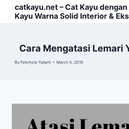
Skip
catkayu.net – Cat Kayu dengan P
to
Kayu Warna Solid Interior & Eks
content
Cara Mengatasi Lemari
By
Felichyta Yuliarti
March 5, 2018