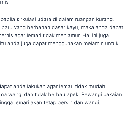
rnis
bila sirkulasi udara di dalam ruangan kurang.
ri baru yang berbahan dasar kayu, maka anda dapat
pernis agar lemari tidak menjamur. Hal ini juga
 itu anda juga dapat menggunakan melamin untuk
.
apat anda lakukan agar lemari tidak mudah
roma wangi dan tidak berbau apek. Pewangi pakaian
ingga lemari akan tetap bersih dan wangi.