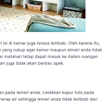
si di kamar juga terasa lembab. Oleh karena itu,
yang cukup agar kamar maupun almari anda tidak
ar matahari tetap dapat masuk ke dalam ruangan
ri juga tidak akan berbau apek.
n pada lemari anda. Letakkan kapur tulis pada
enerap air sehingga lemari anda tidak lembab dan