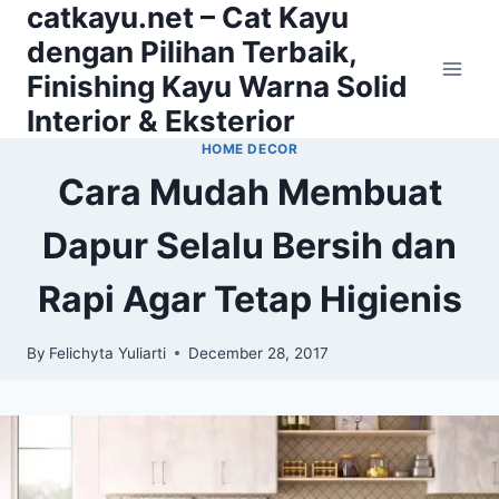
catkayu.net – Cat Kayu
Skip
to
dengan Pilihan Terbaik,
content
Finishing Kayu Warna Solid
Interior & Eksterior
HOME DECOR
Cara Mudah Membuat
Dapur Selalu Bersih dan
Rapi Agar Tetap Higienis
By
Felichyta Yuliarti
December 28, 2017