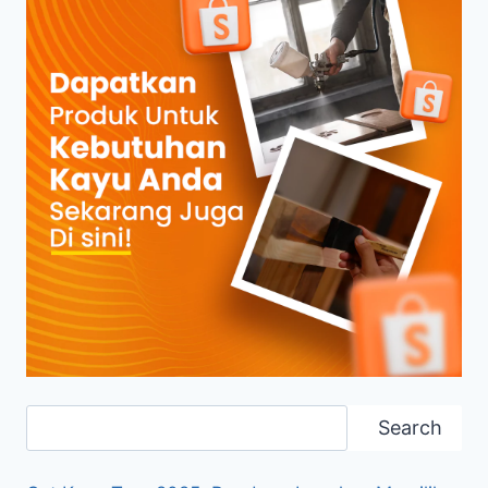
Search
Search