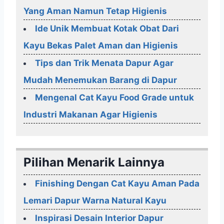
Yang Aman Namun Tetap Higienis
Ide Unik Membuat Kotak Obat Dari
Kayu Bekas Palet Aman dan Higienis
Tips dan Trik Menata Dapur Agar
Mudah Menemukan Barang di Dapur
Mengenal Cat Kayu Food Grade untuk
Industri Makanan Agar Higienis
Pilihan Menarik Lainnya
Finishing Dengan Cat Kayu Aman Pada
Lemari Dapur Warna Natural Kayu
Inspirasi Desain Interior Dapur