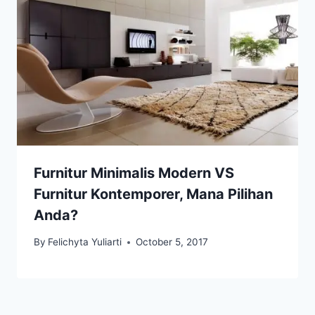
Furnitur Minimalis Modern VS
Furnitur Kontemporer, Mana Pilihan
Anda?
By
Felichyta Yuliarti
October 5, 2017