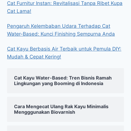
Cat Furnitur Instan: Revitalisasi Tanpa Ribet Kupa
Cat Lama!
Pengaruh Kelembaban Udara Terhadap Cat
Water-Based: Kunci Finishing Sempurna Anda
Cat Kayu Berbasis Air Terbaik untuk Pemula DIY:
Mudah & Cepat Kering!
Cat Kayu Water-Based: Tren Bisnis Ramah
Lingkungan yang Booming di Indonesia
Cara Mengecat Ulang Rak Kayu Minimalis
Mengggunakan Biovarnish