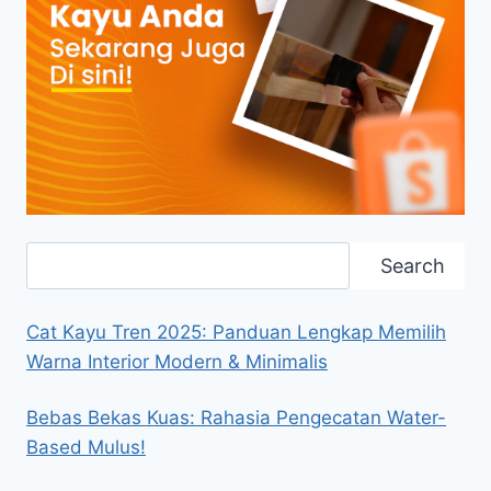
Search
Search
Cat Kayu Tren 2025: Panduan Lengkap Memilih
Warna Interior Modern & Minimalis
Bebas Bekas Kuas: Rahasia Pengecatan Water-
Based Mulus!