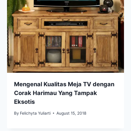
Mengenal Kualitas Meja TV dengan
Corak Harimau Yang Tampak
Eksotis
By
Felichyta Yuliarti
August 15, 2018