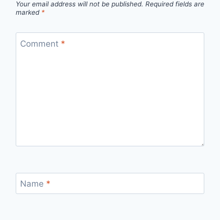
Your email address will not be published.
Required fields are
marked
*
Comment
*
Name
*