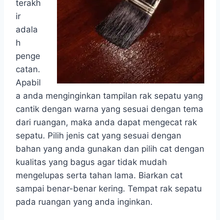
terakh
ir
adala
h
penge
catan.
Apabil
a anda menginginkan tampilan rak sepatu yang
cantik dengan warna yang sesuai dengan tema
dari ruangan, maka anda dapat mengecat rak
sepatu. Pilih jenis cat yang sesuai dengan
bahan yang anda gunakan dan pilih cat dengan
kualitas yang bagus agar tidak mudah
mengelupas serta tahan lama. Biarkan cat
sampai benar-benar kering. Tempat rak sepatu
pada ruangan yang anda inginkan.