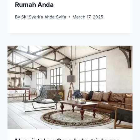
Rumah Anda
By
Siti Syarifa Ahda Syifa
March 17, 2025