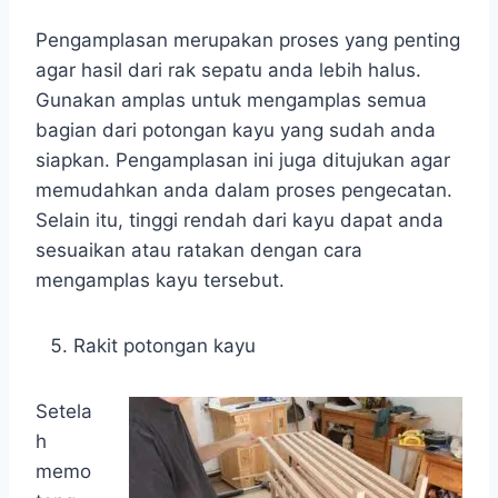
Pengamplasan merupakan proses yang penting
agar hasil dari rak sepatu anda lebih halus.
Gunakan amplas untuk mengamplas semua
bagian dari potongan kayu yang sudah anda
siapkan. Pengamplasan ini juga ditujukan agar
memudahkan anda dalam proses pengecatan.
Selain itu, tinggi rendah dari kayu dapat anda
sesuaikan atau ratakan dengan cara
mengamplas kayu tersebut.
Rakit potongan kayu
Setela
h
memo