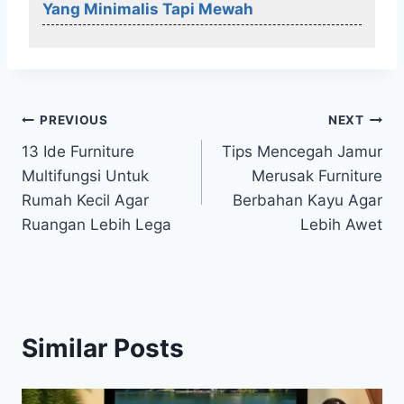
Yang Minimalis Tapi Mewah
Post
PREVIOUS
NEXT
13 Ide Furniture
Tips Mencegah Jamur
navigation
Multifungsi Untuk
Merusak Furniture
Rumah Kecil Agar
Berbahan Kayu Agar
Ruangan Lebih Lega
Lebih Awet
Similar Posts