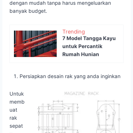
dengan mudah tanpa harus mengeluarkan
banyak budget.
Trending
7 Model Tangga Kayu
untuk Percantik
Rumah Hunian
Persiapkan desain rak yang anda inginkan
Untuk
memb
uat
rak
sepat