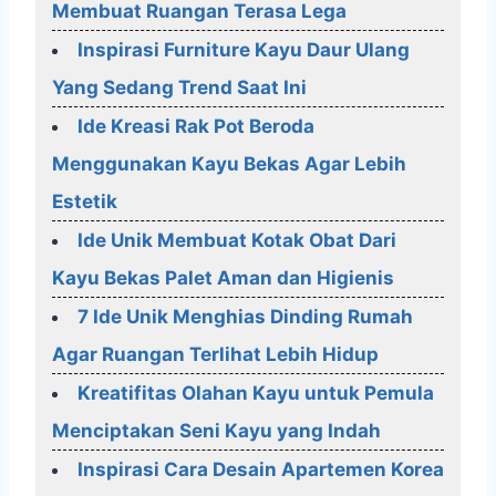
Membuat Ruangan Terasa Lega
Inspirasi Furniture Kayu Daur Ulang
Yang Sedang Trend Saat Ini
Ide Kreasi Rak Pot Beroda
Menggunakan Kayu Bekas Agar Lebih
Estetik
Ide Unik Membuat Kotak Obat Dari
Kayu Bekas Palet Aman dan Higienis
7 Ide Unik Menghias Dinding Rumah
Agar Ruangan Terlihat Lebih Hidup
Kreatifitas Olahan Kayu untuk Pemula
Menciptakan Seni Kayu yang Indah
Inspirasi Cara Desain Apartemen Korea