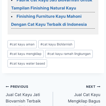
Pabrik Cat Kayu Jati Biovarnish Untuk
Tampilan Finishing Natural Kayu
Finishing Furniture Kayu Mahoni
Dengan Cat Kayu Terbaik di Indonesia
Post
#
cat kayu aman
#
cat kayu BioVarnish
Tags:
#
cat kayu mengkilap
#
cat kayu ramah lingkungan
#
cat kayu water based
Post
PREVIOUS
NEXT
Jual Cat Kayu Jati
Jual Cat Kayu
navigation
Biovarnish Terbaik
Mengkilap Bagus