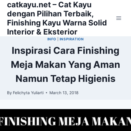
catkayu.net – Cat Kayu
Skip
to
dengan Pilihan Terbaik,
content
Finishing Kayu Warna Solid
Interior & Eksterior
INFO
|
INSPIRATION
Inspirasi Cara Finishing
Meja Makan Yang Aman
Namun Tetap Higienis
By
Felichyta Yuliarti
March 13, 2018