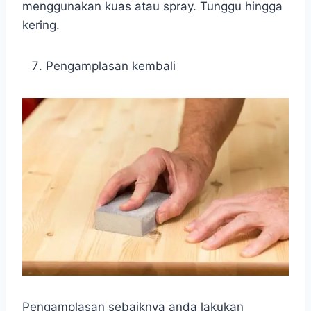
menggunakan kuas atau spray. Tunggu hingga
kering.
Pengamplasan kembali
Pengamplasan sebaiknya anda lakukan