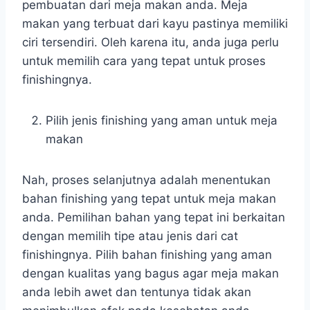
pembuatan dari meja makan anda. Meja
makan yang terbuat dari kayu pastinya memiliki
ciri tersendiri. Oleh karena itu, anda juga perlu
untuk memilih cara yang tepat untuk proses
finishingnya.
Pilih jenis finishing yang aman untuk meja
makan
Nah, proses selanjutnya adalah menentukan
bahan finishing yang tepat untuk meja makan
anda. Pemilihan bahan yang tepat ini berkaitan
dengan memilih tipe atau jenis dari cat
finishingnya. Pilih bahan finishing yang aman
dengan kualitas yang bagus agar meja makan
anda lebih awet dan tentunya tidak akan