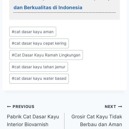
dan Berkualitas di Indonesia
Post
#
cat dasar kayu aman
Tags:
#
cat dasar kayu cepat kering
#
Cat Dasar Kayu Ramah Lingkungan
#
cat dasar kayu tahan jamur
#
cat dasar kayu water based
Post
PREVIOUS
NEXT
Pabrik Cat Dasar Kayu
Grosir Cat Kayu Tidak
navigation
Interior Biovarnish
Berbau dan Aman