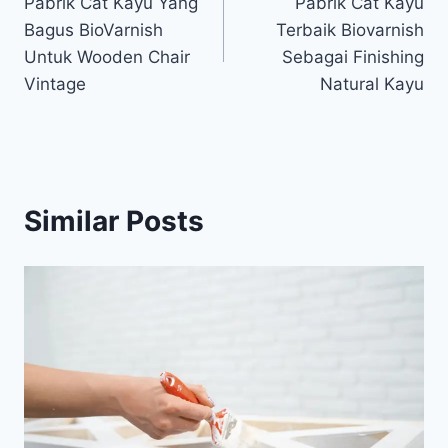
Pabrik Cat Kayu Yang
Pabrik Cat Kayu
navigation
Bagus BioVarnish
Terbaik Biovarnish
Untuk Wooden Chair
Sebagai Finishing
Vintage
Natural Kayu
Similar Posts