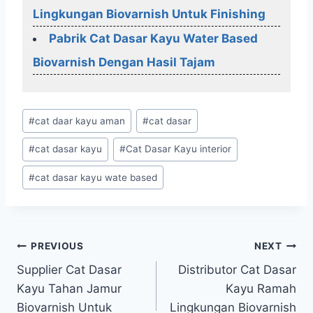
Lingkungan Biovarnish Untuk Finishing
Pabrik Cat Dasar Kayu Water Based
Biovarnish Dengan Hasil Tajam
Post
#
cat daar kayu aman
#
cat dasar
Tags:
#
cat dasar kayu
#
Cat Dasar Kayu interior
#
cat dasar kayu wate based
Post
PREVIOUS
NEXT
Supplier Cat Dasar
Distributor Cat Dasar
navigation
Kayu Tahan Jamur
Kayu Ramah
Biovarnish Untuk
Lingkungan Biovarnish