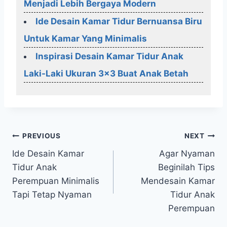
Menjadi Lebih Bergaya Modern
Ide Desain Kamar Tidur Bernuansa Biru
Untuk Kamar Yang Minimalis
Inspirasi Desain Kamar Tidur Anak
Laki-Laki Ukuran 3x3 Buat Anak Betah
Post
PREVIOUS
NEXT
Ide Desain Kamar
Agar Nyaman
navigation
Tidur Anak
Beginilah Tips
Perempuan Minimalis
Mendesain Kamar
Tapi Tetap Nyaman
Tidur Anak
Perempuan