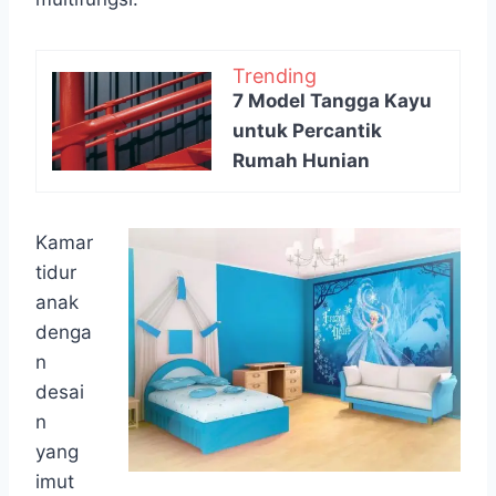
Trending
7 Model Tangga Kayu
untuk Percantik
Rumah Hunian
Kamar
tidur
anak
denga
n
desai
n
yang
imut