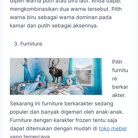
dipilih warna puth atau biru laut. Anda dapat
mengkombinasikan dua warna tersebut. Pilih
warna biru sebagai warna dominan pada
kamar dan putih sebagai aksennya.
Furniture
Pilih
furnitu
re
berkar
akter.
Sekarang ini furniture berkarakter sedang
populer dan banyak digemari oleh anak-anak.
Furniture dengan karakter frozen tentu saja
dapat ditemukan dengan mudah di
toko mebel
yang terpercaya.