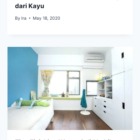
dari Kayu
By
Ira
May 18, 2020