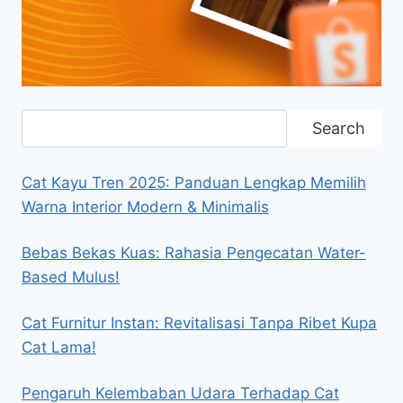
Search
Search
Cat Kayu Tren 2025: Panduan Lengkap Memilih
Warna Interior Modern & Minimalis
Bebas Bekas Kuas: Rahasia Pengecatan Water-
Based Mulus!
Cat Furnitur Instan: Revitalisasi Tanpa Ribet Kupa
Cat Lama!
Pengaruh Kelembaban Udara Terhadap Cat