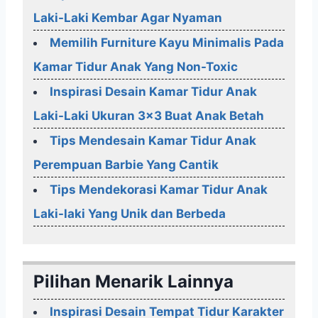
Laki-Laki Kembar Agar Nyaman
Memilih Furniture Kayu Minimalis Pada
Kamar Tidur Anak Yang Non-Toxic
Inspirasi Desain Kamar Tidur Anak
Laki-Laki Ukuran 3x3 Buat Anak Betah
Tips Mendesain Kamar Tidur Anak
Perempuan Barbie Yang Cantik
Tips Mendekorasi Kamar Tidur Anak
Laki-laki Yang Unik dan Berbeda
Pilihan Menarik Lainnya
Inspirasi Desain Tempat Tidur Karakter