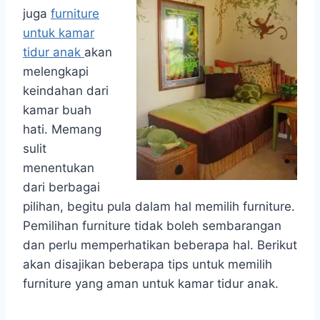
juga
furniture
untuk kamar
tidur anak
akan
melengkapi
keindahan dari
kamar buah
hati. Memang
sulit
menentukan
dari berbagai
pilihan, begitu pula dalam hal memilih furniture.
Pemilihan furniture tidak boleh sembarangan
dan perlu memperhatikan beberapa hal. Berikut
akan disajikan beberapa tips untuk memilih
furniture yang aman untuk kamar tidur anak.