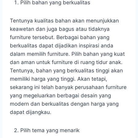
Pilih bahan yang berkualitas
Tentunya kualitas bahan akan menunjukkan
keawetan dan juga bagus atau tidaknya
furniture tersebut. Berbagai bahan yang
berkualitas dapat dijadikan inspirasi anda
dalam memilih furniture. Pilih bahan yang kuat
dan aman untuk furniture di ruang tidur anak.
Tentunya, bahan yang berkualitas tinggi akan
memiliki harga yang tinggi. Akan tetapi,
sekarang ini telah banyak perusahaan furniture
yang megeluarkan berbagai desain yang
modern dan berkualitas dengan harga yang
dapat dijangkau.
Pilih tema yang menarik