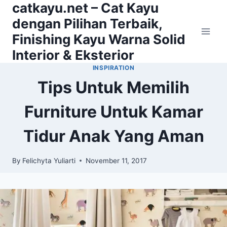
catkayu.net – Cat Kayu
Skip
to
dengan Pilihan Terbaik,
content
Finishing Kayu Warna Solid
Interior & Eksterior
INSPIRATION
Tips Untuk Memilih
Furniture Untuk Kamar
Tidur Anak Yang Aman
By
Felichyta Yuliarti
November 11, 2017