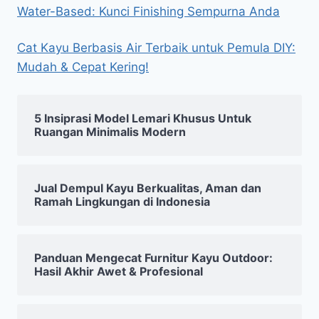
Water-Based: Kunci Finishing Sempurna Anda
Cat Kayu Berbasis Air Terbaik untuk Pemula DIY:
Mudah & Cepat Kering!
5 Insiprasi Model Lemari Khusus Untuk
Ruangan Minimalis Modern
Jual Dempul Kayu Berkualitas, Aman dan
Ramah Lingkungan di Indonesia
Panduan Mengecat Furnitur Kayu Outdoor:
Hasil Akhir Awet & Profesional