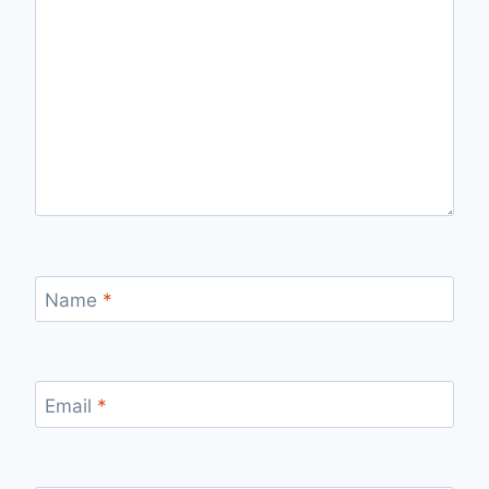
Name
*
Email
*