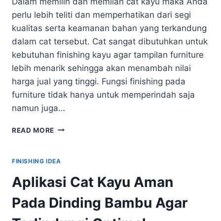
Dalam memilih dan memilah cat kayu maka Anda
perlu lebih teliti dan memperhatikan dari segi
kualitas serta keamanan bahan yang terkandung
dalam cat tersebut. Cat sangat dibutuhkan untuk
kebutuhan finishing kayu agar tampilan furniture
lebih menarik sehingga akan menambah nilai
harga jual yang tinggi. Fungsi finishing pada
furniture tidak hanya untuk memperindah saja
namun juga…
TIPS
READ MORE
MENGETAHUI
CAT
KAYU
FINISHING IDEA
YANG
Aplikasi Cat Kayu Aman
TIDAK
BERBAHAYA
Pada Dinding Bambu Agar
UNTUK
DIGUNAKAN