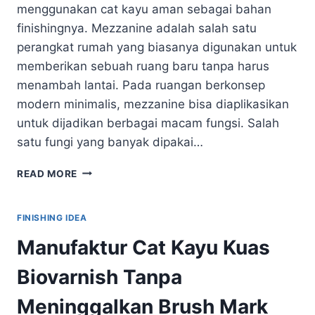
menggunakan cat kayu aman sebagai bahan
finishingnya. Mezzanine adalah salah satu
perangkat rumah yang biasanya digunakan untuk
memberikan sebuah ruang baru tanpa harus
menambah lantai. Pada ruangan berkonsep
modern minimalis, mezzanine bisa diaplikasikan
untuk dijadikan berbagai macam fungsi. Salah
satu fungi yang banyak dipakai…
CAT
READ MORE
KAYU
AMAN
UNTUK
FINISHING IDEA
PLAYROOM
Manufaktur Cat Kayu Kuas
YANG
TIDAK
Biovarnish Tanpa
MEMBAHAYAKAN
ANAK-
Meninggalkan Brush Mark
ANAK