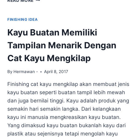
READ MORE
APLIKASI
CAT
KAYU
FINISHING IDEA
KUAS
Kayu Buatan Memiliki
PADA
KURSI
Tampilan Menarik Dengan
GOYANG
ROTAN
Cat Kayu Mengkilap
YANG
TEPAT
By
Hermawan -
April 8, 2017
Finishing cat kayu mengkilap akan membuat jenis
kayu buatan seperti buatan tampil lebih mewah
dan juga bernilai tinggi. Kayu adalah produk yang
semakin hari semakin langka. Dari kelangkaan
kayu ini manusia mengkreasikan kayu buatan.
Yang dimaksud kayu buatan bukanlah kayu dari
plastik atau sejenisnya tetapi mengolah kayu