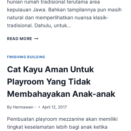
hunian rumah tradisional terutama area
kepulauan Jawa. Bahkan tampilannya pun masih
natural dan memperlihatkan nuansa klasik-
tradisional. Dahulu, untuk…
TEKNIK
READ MORE
APLIKASI
CAT
KAYU
FINISHING BUILDING
WATER
Cat Kayu Aman Untuk
BASED
PADA
Playroom Yang Tidak
TIANG
KAYU
Membahayakan Anak-anak
TANPA
BRUSH
MARK
By
Hermawan -
April 12, 2017
Pembuatan playroom mezzanine akan memiliki
tingkat keselamatan lebih bagi anak ketika