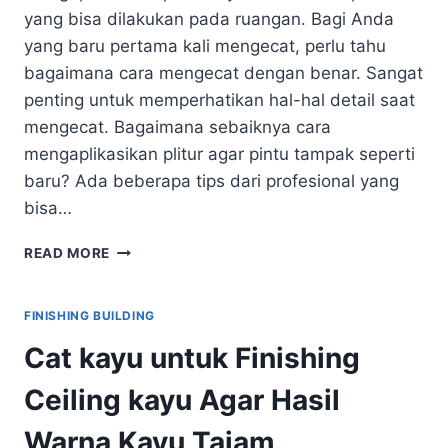
yang bisa dilakukan pada ruangan. Bagi Anda
yang baru pertama kali mengecat, perlu tahu
bagaimana cara mengecat dengan benar. Sangat
penting untuk memperhatikan hal-hal detail saat
mengecat. Bagaimana sebaiknya cara
mengaplikasikan plitur agar pintu tampak seperti
baru? Ada beberapa tips dari profesional yang
bisa…
10
READ MORE
PROFESIONAL
TIPS
MENGGUNAKAN
FINISHING BUILDING
PLITUR
Cat kayu untuk Finishing
KAYU
PADA
Ceiling kayu Agar Hasil
PINTU
RUMAH
Warna Kayu Tajam