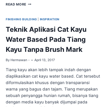
FINISHING
READ MORE
PAGAR
BAMBU
DENGAN
FINISHING BUILDING
|
INSPIRATION
CAT
Teknik Aplikasi Cat Kayu
NATURAL
KAYU
Water Based Pada Tiang
AMAN
DAN
Kayu Tanpa Brush Mark
BERKUALITAS
By
Hermawan -
April 13, 2017
Tiang kayu akan lebih tampak indah dengan
diaplikasikan cat kayu water based. Cat tersebut
diformulasikan khusus dengan transparansi
warna yang bagus dan tajam. Tiang merupakan
sebuah penyangga hunian rumah, bisanya tiang
dengan media kayu banyak dijumpai pada