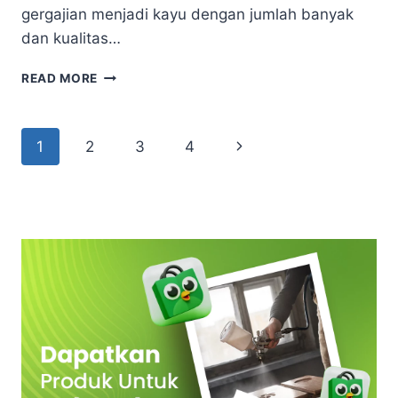
gergajian menjadi kayu dengan jumlah banyak
dan kualitas…
KAYU
READ MORE
BUATAN
MEMILIKI
TAMPILAN
Page
Next
1
2
3
4
MENARIK
DENGAN
navigation
Page
CAT
KAYU
MENGKILAP