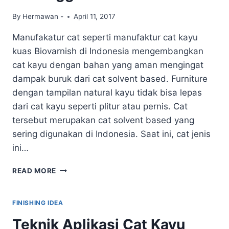
By
Hermawan -
April 11, 2017
Manufakatur cat seperti manufaktur cat kayu
kuas Biovarnish di Indonesia mengembangkan
cat kayu dengan bahan yang aman mengingat
dampak buruk dari cat solvent based. Furniture
dengan tampilan natural kayu tidak bisa lepas
dari cat kayu seperti plitur atau pernis. Cat
tersebut merupakan cat solvent based yang
sering digunakan di Indonesia. Saat ini, cat jenis
ini…
MANUFAKTUR
READ MORE
CAT
KAYU
KUAS
FINISHING IDEA
BIOVARNISH
Teknik Aplikasi Cat Kayu
TANPA