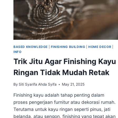
MEBEL
BASED KNOWLEDGE
|
FINISHING BUILDING
|
HOME DECOR
|
INFO
Trik Jitu Agar Finishing Kayu
Ringan Tidak Mudah Retak
By
Siti Syarifa Ahda Syifa
May 21, 2025
Finishing kayu adalah tahap penting dalam
proses pengerjaan furnitur atau dekorasi rumah.
Terutama untuk kayu ringan seperti pinus, jati
belanda, atau sengon, finishing yang tepat akan