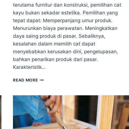
terutama furnitur dan konstruksi, pemilihan cat
kayu bukan sekadar estetika. Pemilihan yang
tepat dapat: Memperpanjang umur produk.
Menurunkan biaya perawatan. Meningkatkan
daya saing produk di pasar. Sebaliknya,
kesalahan dalam memilih cat dapat
menyebabkan kerusakan dini, pengelupasan,
bahkan penarikan produk dari pasar.
Karakteristik…
CAT
READ MORE
KAYU
PREMIUM
INDOOR
&
OUTDOOR
–
TAHAN
CUACA