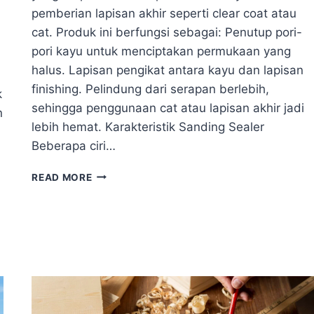
pemberian lapisan akhir seperti clear coat atau
cat. Produk ini berfungsi sebagai: Penutup pori-
pori kayu untuk menciptakan permukaan yang
halus. Lapisan pengikat antara kayu dan lapisan
finishing. Pelindung dari serapan berlebih,
k
sehingga penggunaan cat atau lapisan akhir jadi
n
lebih hemat. Karakteristik Sanding Sealer
Beberapa ciri…
MENGENAL
READ MORE
FUNGSI
SANDING
SEALER
DAN
WOOD
FILLER
DALAM
FINISHING
KAYU