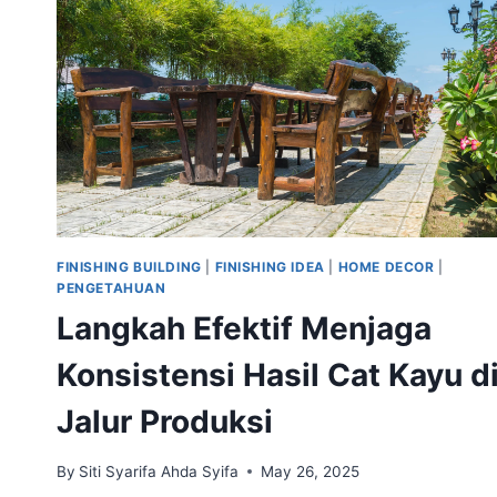
BASED:
KUNCI
FINISHING
SEMPURNA
ANDA
FINISHING BUILDING
|
FINISHING IDEA
|
HOME DECOR
|
PENGETAHUAN
Langkah Efektif Menjaga
Konsistensi Hasil Cat Kayu d
Jalur Produksi
By
Siti Syarifa Ahda Syifa
May 26, 2025