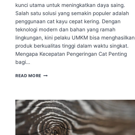
kunci utama untuk meningkatkan daya saing.
Salah satu solusi yang semakin populer adalah
penggunaan cat kayu cepat kering. Dengan
teknologi modern dan bahan yang ramah
lingkungan, kini pelaku UMKM bisa menghasilkan
produk berkualitas tinggi dalam waktu singkat.
Mengapa Kecepatan Pengeringan Cat Penting
bagi…
CAT
READ MORE
KAYU
EKSPRES
PROFINISH
|
SOLUSI
FINISHING
CEPAT
UNTUK
BISNIS