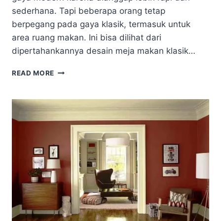
sederhana. Tapi beberapa orang tetap
berpegang pada gaya klasik, termasuk untuk
area ruang makan. Ini bisa dilihat dari
dipertahankannya desain meja makan klasik…
DESAIN
READ MORE
MEJA
MAKAN
KLASIK
MEMBUAT
RUANGAN
TERKESAN
LEBIH
EKSOTIS