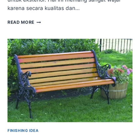
karena secara kualitas dan…
TIPS
READ MORE
MEMILIH
CAT
INTERIOR
UNTUK
RUANGAN
BERGAYA
MINIMALIS
AGAR
LEGA
FINISHING IDEA