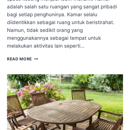
adalah salah satu ruangan yang sangat pribadi
bagi setiap penghuninya. Kamar selalu
diidentikkan sebagai ruang untuk beristirahat.
Namun, tidak sedikit orang yang
menggunakannya sebagai tempat untuk
melakukan aktivitas lain seperti…
HIASAN
READ MORE
DINDING
YANG
COCOK
UNTUK
SUASANA
KAMAR
LEBIH
HIDUP