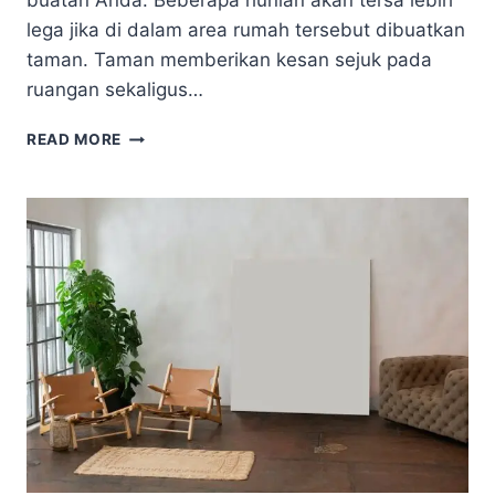
buatan Anda. Beberapa hunian akan tersa lebih
lega jika di dalam area rumah tersebut dibuatkan
taman. Taman memberikan kesan sejuk pada
ruangan sekaligus…
TIPS
READ MORE
FINISHING
UNTUK
MELINDUNGI
FURNITURE
TAMAN
AGAR
TAHAN
TERHADAP
CUACA