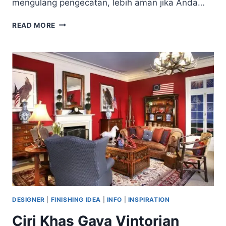
mengulang pengecatan, lebih aman jika Anda…
TAHAPAN
READ MORE
FINISHING
KURSI
SUDUT
KAYU
JATI
BERUKIRAN
TAMPAK
HALUS
DAN
MEWAH
DESIGNER
|
FINISHING IDEA
|
INFO
|
INSPIRATION
Ciri Khas Gaya Vintorian