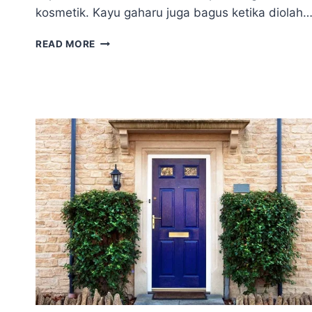
kosmetik. Kayu gaharu juga bagus ketika diolah
INTIP
READ MORE
KELEBIHAN
DAN
KEKURANGAN
KAYU
GAHARU
UNTUK
FURNITURE