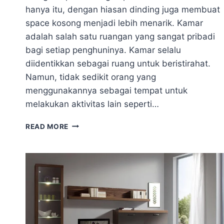
hanya itu, dengan hiasan dinding juga membuat
space kosong menjadi lebih menarik. Kamar
adalah salah satu ruangan yang sangat pribadi
bagi setiap penghuninya. Kamar selalu
diidentikkan sebagai ruang untuk beristirahat.
Namun, tidak sedikit orang yang
menggunakannya sebagai tempat untuk
melakukan aktivitas lain seperti…
HIASAN
READ MORE
DINDING
YANG
COCOK
UNTUK
SUASANA
KAMAR
LEBIH
HIDUP