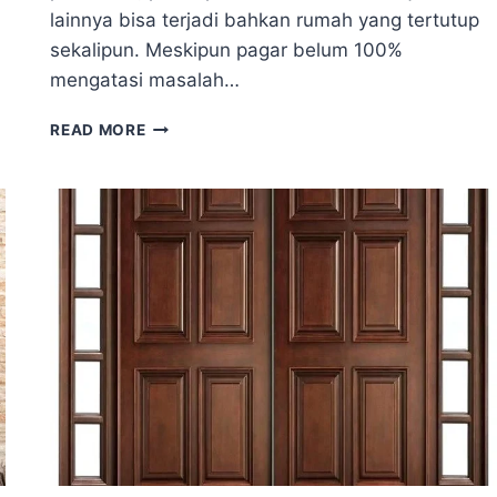
…
lainnya bisa terjadi bahkan rumah yang tertutup
sekalipun. Meskipun pagar belum 100%
mengatasi masalah…
JENIS
READ MORE
MATERIAL
PAGAR
ANTIMALING
DAN
CARA
FINISHINGNYA