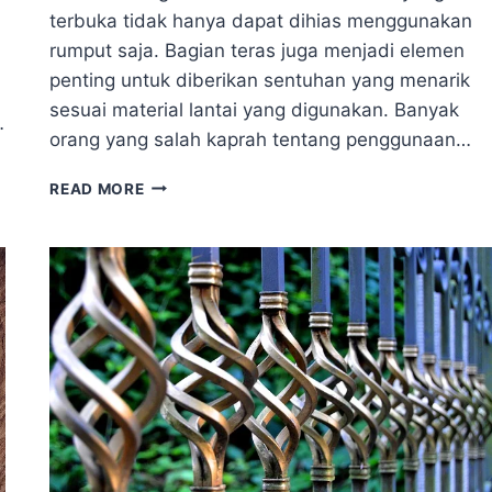
terbuka tidak hanya dapat dihias menggunakan
rumput saja. Bagian teras juga menjadi elemen
penting untuk diberikan sentuhan yang menarik
sesuai material lantai yang digunakan. Banyak
…
orang yang salah kaprah tentang penggunaan…
5
READ MORE
MACAM
MATERIAL
LANTAI
OUTDOOR
SERTA
KELEBIHAN
DAN
KEKURANGANNYA