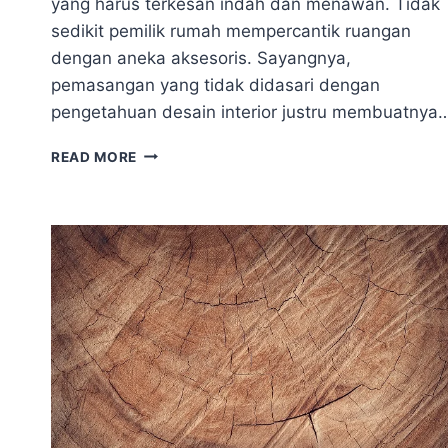
yang harus terkesan indah dan menawan. Tidak
sedikit pemilik rumah mempercantik ruangan
dengan aneka aksesoris. Sayangnya,
pemasangan yang tidak didasari dengan
pengetahuan desain interior justru membuatnya
TEMPAT
READ MORE
PEMASANGAN
RAK
DINDING
YANG
IDEAL