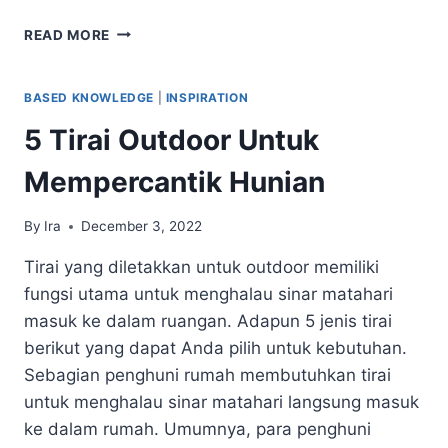
MANA
READ MORE
YANG
TERBAIK
UNTUK
BASED KNOWLEDGE
|
INSPIRATION
DAPUR,
5 Tirai Outdoor Untuk
RAK
TERBUKA
Mempercantik Hunian
ATAU
LEMARI
TERTUTUP?
By
Ira
December 3, 2022
Tirai yang diletakkan untuk outdoor memiliki
fungsi utama untuk menghalau sinar matahari
masuk ke dalam ruangan. Adapun 5 jenis tirai
berikut yang dapat Anda pilih untuk kebutuhan.
Sebagian penghuni rumah membutuhkan tirai
untuk menghalau sinar matahari langsung masuk
ke dalam rumah. Umumnya, para penghuni