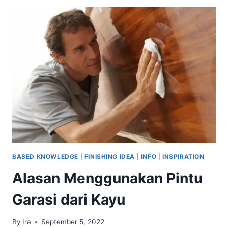
PALING
POPULER
UNTUK
FURNITURE
KAYU
BASED KNOWLEDGE
|
FINISHING IDEA
|
INFO
|
INSPIRATION
Alasan Menggunakan Pintu
Garasi dari Kayu
By
Ira
September 5, 2022