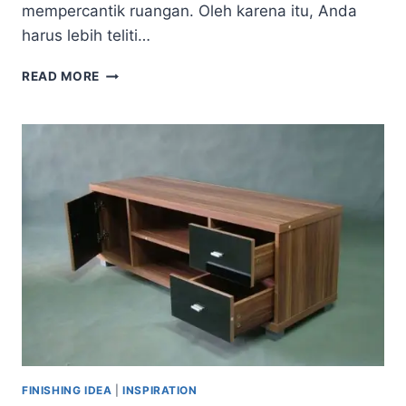
mempercantik ruangan. Oleh karena itu, Anda
harus lebih teliti…
TIPS
READ MORE
MEMILIH
LEMARI
YANG
TEPAT
UNTUK
RUANG
MINIMALIS
FINISHING IDEA
|
INSPIRATION