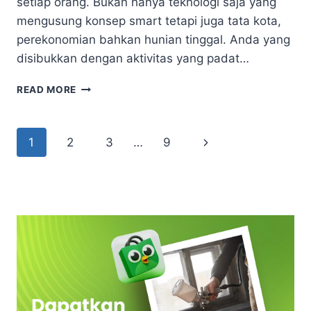
setiap orang. Bukan hanya teknologi saja yang
mengusung konsep smart tetapi juga tata kota,
perekonomian bahkan hunian tinggal. Anda yang
disibukkan dengan aktivitas yang padat…
IDE
READ MORE
KONSEP
SMART
LIVING
Page
Next
1
2
3
…
9
PADA
HUNIAN
navigation
Page
AGAR
LEBIH
NYAMAN