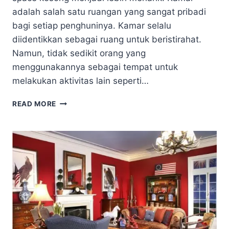
adalah salah satu ruangan yang sangat pribadi
bagi setiap penghuninya. Kamar selalu
diidentikkan sebagai ruang untuk beristirahat.
Namun, tidak sedikit orang yang
menggunakannya sebagai tempat untuk
melakukan aktivitas lain seperti…
HIASAN
READ MORE
DINDING
YANG
COCOK
UNTUK
SUASANA
KAMAR
LEBIH
HIDUP