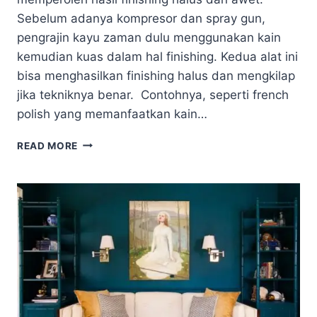
Sebelum adanya kompresor dan spray gun,
pengrajin kayu zaman dulu menggunakan kain
kemudian kuas dalam hal finishing. Kedua alat ini
bisa menghasilkan finishing halus dan mengkilap
jika tekniknya benar. Contohnya, seperti french
polish yang memanfaatkan kain…
TRIK
READ MORE
APLIKASI
PLITUR
KAYU
PAKAI
KUAS
UNTUK
PROYEK
REFINSIHING
PINTU
JATI
DI