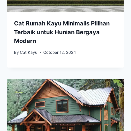
Cat Rumah Kayu Minimalis Pilihan
Terbaik untuk Hunian Bergaya
Modern
By
Cat Kayu
October 12, 2024