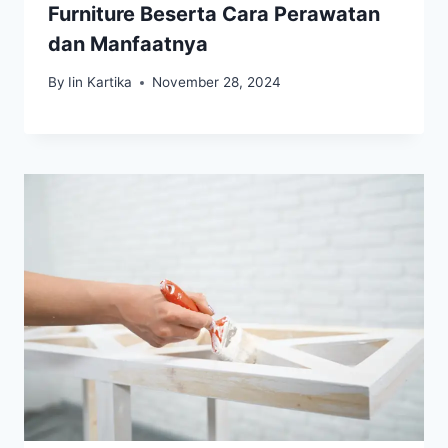
Furniture Beserta Cara Perawatan
dan Manfaatnya
By
Iin Kartika
November 28, 2024