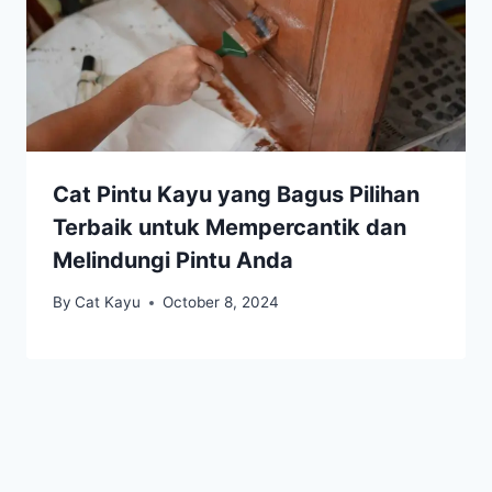
Cat Pintu Kayu yang Bagus Pilihan
Terbaik untuk Mempercantik dan
Melindungi Pintu Anda
By
Cat Kayu
October 8, 2024