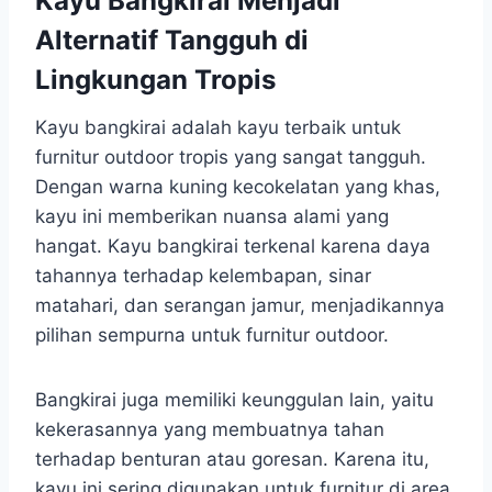
Kayu Bangkirai Menjadi
Alternatif Tangguh di
Lingkungan Tropis
Kayu bangkirai adalah kayu terbaik untuk
furnitur outdoor tropis yang sangat tangguh.
Dengan warna kuning kecokelatan yang khas,
kayu ini memberikan nuansa alami yang
hangat. Kayu bangkirai terkenal karena daya
tahannya terhadap kelembapan, sinar
matahari, dan serangan jamur, menjadikannya
pilihan sempurna untuk furnitur outdoor.
Bangkirai juga memiliki keunggulan lain, yaitu
kekerasannya yang membuatnya tahan
terhadap benturan atau goresan. Karena itu,
kayu ini sering digunakan untuk furnitur di area