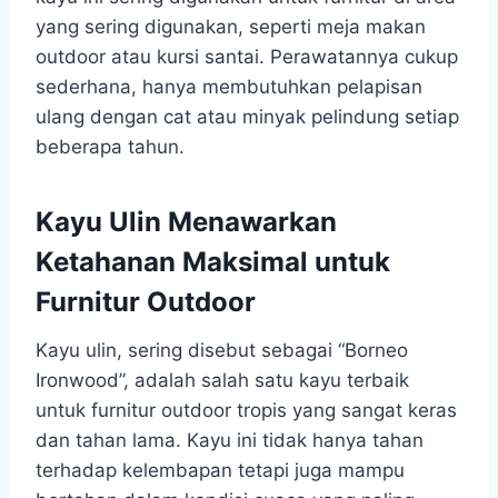
yang sering digunakan, seperti meja makan
outdoor atau kursi santai. Perawatannya cukup
sederhana, hanya membutuhkan pelapisan
ulang dengan cat atau minyak pelindung setiap
beberapa tahun.
Kayu Ulin Menawarkan
Ketahanan Maksimal untuk
Furnitur Outdoor
Kayu ulin, sering disebut sebagai “Borneo
Ironwood”, adalah salah satu kayu terbaik
untuk furnitur outdoor tropis yang sangat keras
dan tahan lama. Kayu ini tidak hanya tahan
terhadap kelembapan tetapi juga mampu