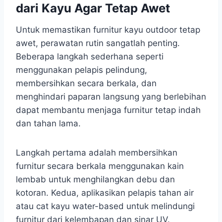
dari Kayu Agar Tetap Awet
Untuk memastikan furnitur kayu outdoor tetap
awet, perawatan rutin sangatlah penting.
Beberapa langkah sederhana seperti
menggunakan pelapis pelindung,
membersihkan secara berkala, dan
menghindari paparan langsung yang berlebihan
dapat membantu menjaga furnitur tetap indah
dan tahan lama.
Langkah pertama adalah membersihkan
furnitur secara berkala menggunakan kain
lembab untuk menghilangkan debu dan
kotoran. Kedua, aplikasikan pelapis tahan air
atau cat kayu water-based untuk melindungi
furnitur dari kelembapan dan sinar UV.