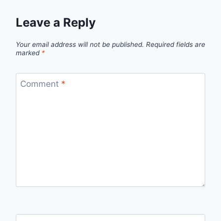
Leave a Reply
Your email address will not be published.
Required fields are
marked
*
Comment
*