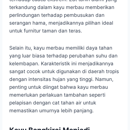
terkandung dalam kayu merbau memberikan
perlindungan terhadap pembusukan dan
serangan hama, menjadikannya pilihan ideal
untuk furnitur taman dan teras.
Selain itu, kayu merbau memiliki daya tahan
yang luar biasa terhadap perubahan suhu dan
kelembapan. Karakteristik ini menjadikannya
sangat cocok untuk digunakan di daerah tropis
dengan intensitas hujan yang tinggi. Namun,
penting untuk diingat bahwa kayu merbau
memerlukan perlakuan tambahan seperti
pelapisan dengan cat tahan air untuk
memastikan umurnya lebih panjang.