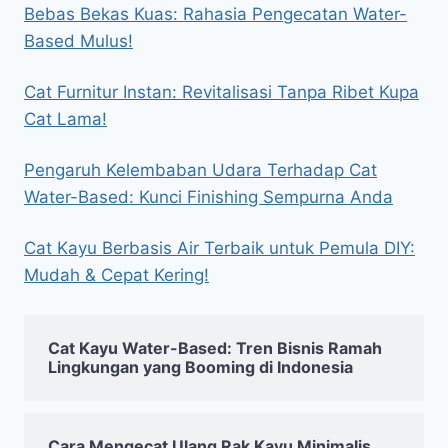
Bebas Bekas Kuas: Rahasia Pengecatan Water-
Based Mulus!
Cat Furnitur Instan: Revitalisasi Tanpa Ribet Kupa
Cat Lama!
Pengaruh Kelembaban Udara Terhadap Cat
Water-Based: Kunci Finishing Sempurna Anda
Cat Kayu Berbasis Air Terbaik untuk Pemula DIY:
Mudah & Cepat Kering!
Cat Kayu Water-Based: Tren Bisnis Ramah
Lingkungan yang Booming di Indonesia
Cara Mengecat Ulang Rak Kayu Minimalis