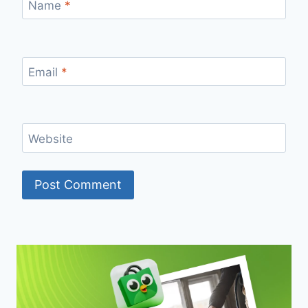
Name
*
Email
*
Website