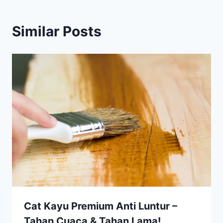
Similar Posts
Cat Kayu Premium Anti Luntur –
Tahan Cuaca & Tahan Lama!