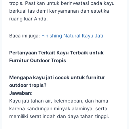
tropis. Pastikan untuk berinvestasi pada kayu
berkualitas demi kenyamanan dan estetika
ruang luar Anda.
Baca ini juga:
Finishing Natural Kayu Jati
Pertanyaan Terkait Kayu Terbaik untuk
Furnitur Outdoor Tropis
Mengapa kayu jati cocok untuk furnitur
outdoor tropis?
Jawaban:
Kayu jati tahan air, kelembapan, dan hama
karena kandungan minyak alaminya, serta
memiliki serat indah dan daya tahan tinggi.