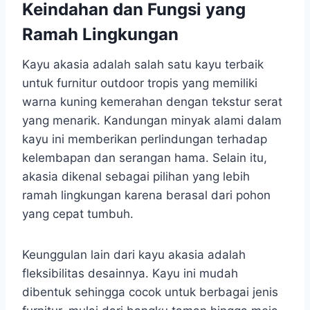
Keindahan dan Fungsi yang
Ramah Lingkungan
Kayu akasia adalah salah satu kayu terbaik
untuk furnitur outdoor tropis yang memiliki
warna kuning kemerahan dengan tekstur serat
yang menarik. Kandungan minyak alami dalam
kayu ini memberikan perlindungan terhadap
kelembapan dan serangan hama. Selain itu,
akasia dikenal sebagai pilihan yang lebih
ramah lingkungan karena berasal dari pohon
yang cepat tumbuh.
Keunggulan lain dari kayu akasia adalah
fleksibilitas desainnya. Kayu ini mudah
dibentuk sehingga cocok untuk berbagai jenis