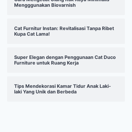
Mengggunakan Biovarnish
Cat Furnitur Instan: Revitalisasi Tanpa Ribet
Kupa Cat Lama!
Super Elegan dengan Penggunaan Cat Duco
Furniture untuk Ruang Kerja
Tips Mendekorasi Kamar Tidur Anak Laki-
laki Yang Unik dan Berbeda