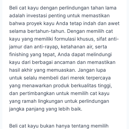
Beli cat kayu dengan perlindungan tahan lama
adalah investasi penting untuk memastikan
bahwa proyek kayu Anda tetap indah dan awet
selama bertahun-tahun. Dengan memilih cat
kayu yang memiliki formulasi khusus, sifat anti-
jamur dan anti-rayap, ketahanan air, serta
finishing yang tepat, Anda dapat melindungi
kayu dari berbagai ancaman dan memastikan
hasil akhir yang memuaskan. Jangan lupa
untuk selalu membeli dari merek terpercaya
yang menawarkan produk berkualitas tinggi,
dan pertimbangkan untuk memilih cat kayu
yang ramah lingkungan untuk perlindungan
jangka panjang yang lebih baik.
Beli cat kayu bukan hanya tentang memilih