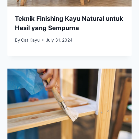
Teknik Finishing Kayu Natural untuk
Hasil yang Sempurna
By
Cat Kayu
July 31, 2024