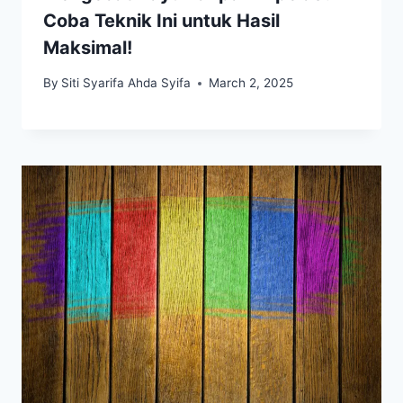
Coba Teknik Ini untuk Hasil
Maksimal!
By
Siti Syarifa Ahda Syifa
March 2, 2025