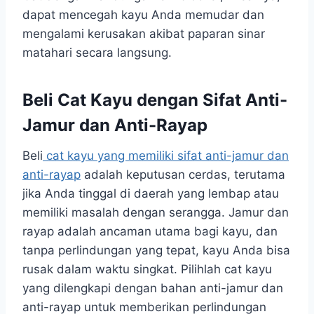
dapat mencegah kayu Anda memudar dan
mengalami kerusakan akibat paparan sinar
matahari secara langsung.
Beli Cat Kayu dengan Sifat Anti-
Jamur dan Anti-Rayap
Beli
cat kayu yang memiliki sifat anti-jamur dan
anti-rayap
adalah keputusan cerdas, terutama
jika Anda tinggal di daerah yang lembap atau
memiliki masalah dengan serangga. Jamur dan
rayap adalah ancaman utama bagi kayu, dan
tanpa perlindungan yang tepat, kayu Anda bisa
rusak dalam waktu singkat. Pilihlah cat kayu
yang dilengkapi dengan bahan anti-jamur dan
anti-rayap untuk memberikan perlindungan