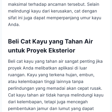
maksimal terhadap ancaman tersebut. Selain
melindungi kayu dari kerusakan, cat dengan
sifat ini juga dapat memperpanjang umur kayu
Anda.
Beli Cat Kayu yang Tahan Air
untuk Proyek Eksterior
Beli cat kayu yang tahan air sangat penting jika
proyek Anda melibatkan aplikasi di luar
ruangan. Kayu yang terkena hujan, embun,
atau kelembapan tinggi lainnya tanpa
perlindungan yang memadai akan cepat rusak.
Cat kayu tahan air tidak hanya melindungi kayu
dari kelembapan, tetapi juga mencegah
pembentukan jamur dan lumut yang dapat