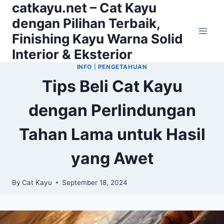
catkayu.net – Cat Kayu
Skip
to
dengan Pilihan Terbaik,
content
Finishing Kayu Warna Solid
Interior & Eksterior
INFO
|
PENGETAHUAN
Tips Beli Cat Kayu
dengan Perlindungan
Tahan Lama untuk Hasil
yang Awet
By
Cat Kayu
September 18, 2024