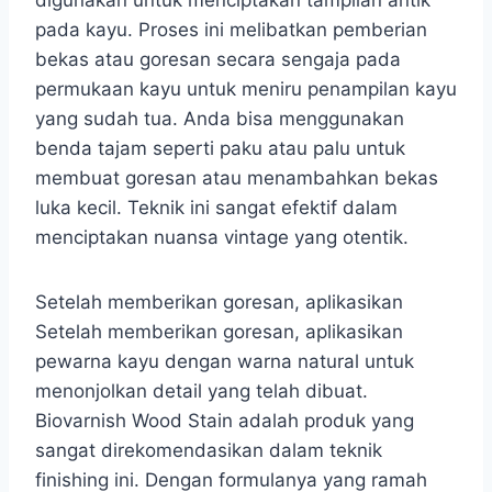
pada kayu. Proses ini melibatkan pemberian
bekas atau goresan secara sengaja pada
permukaan kayu untuk meniru penampilan kayu
yang sudah tua. Anda bisa menggunakan
benda tajam seperti paku atau palu untuk
membuat goresan atau menambahkan bekas
luka kecil. Teknik ini sangat efektif dalam
menciptakan nuansa vintage yang otentik.
Setelah memberikan goresan, aplikasikan
Setelah memberikan goresan, aplikasikan
pewarna kayu dengan warna natural untuk
menonjolkan detail yang telah dibuat.
Biovarnish Wood Stain adalah produk yang
sangat direkomendasikan dalam teknik
finishing ini. Dengan formulanya yang ramah