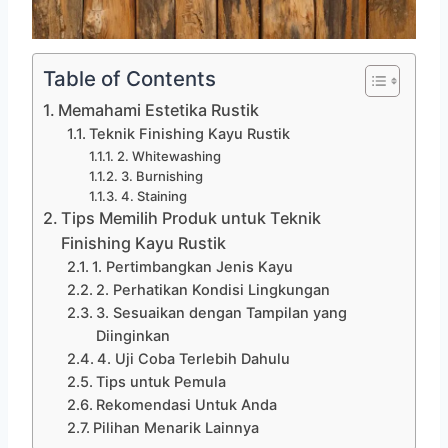
Table of Contents
Memahami Estetika Rustik
Teknik Finishing Kayu Rustik
2. Whitewashing
3. Burnishing
4. Staining
Tips Memilih Produk untuk Teknik
Finishing Kayu Rustik
1. Pertimbangkan Jenis Kayu
2. Perhatikan Kondisi Lingkungan
3. Sesuaikan dengan Tampilan yang
Diinginkan
4. Uji Coba Terlebih Dahulu
Tips untuk Pemula
Rekomendasi Untuk Anda
Pilihan Menarik Lainnya