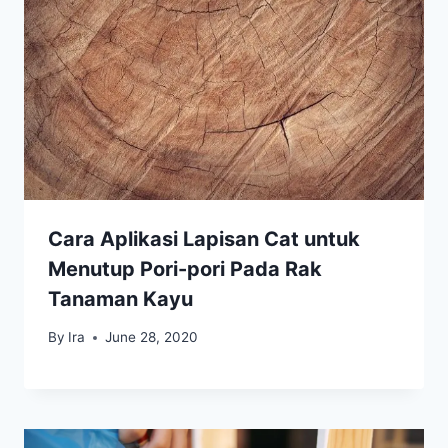
Cara Aplikasi Lapisan Cat untuk
Menutup Pori-pori Pada Rak
Tanaman Kayu
By
Ira
June 28, 2020