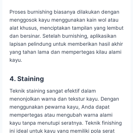
Proses burnishing biasanya dilakukan dengan
menggosok kayu menggunakan kain wol atau
alat khusus, menciptakan tampilan yang lembut
dan bersinar. Setelah burnishing, aplikasikan
lapisan pelindung untuk memberikan hasil akhir
yang tahan lama dan mempertegas kilau alami
kayu.
4. Staining
Teknik staining sangat efektif dalam
menonjolkan warna dan tekstur kayu. Dengan
menggunakan pewarna kayu, Anda dapat
mempertegas atau mengubah warna alami
kayu tanpa menutupi seratnya. Teknik finishing
ini ideal untuk kayu yang memiliki pola serat