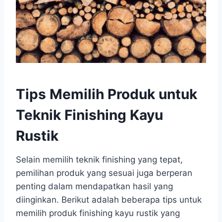
Tips Memilih Produk untuk
Teknik Finishing Kayu
Rustik
Selain memilih teknik finishing yang tepat,
pemilihan produk yang sesuai juga berperan
penting dalam mendapatkan hasil yang
diinginkan. Berikut adalah beberapa tips untuk
memilih produk finishing kayu rustik yang