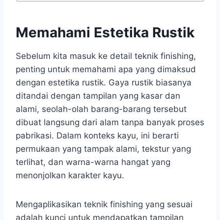
Memahami Estetika Rustik
Sebelum kita masuk ke detail teknik finishing,
penting untuk memahami apa yang dimaksud
dengan estetika rustik. Gaya rustik biasanya
ditandai dengan tampilan yang kasar dan
alami, seolah-olah barang-barang tersebut
dibuat langsung dari alam tanpa banyak proses
pabrikasi. Dalam konteks kayu, ini berarti
permukaan yang tampak alami, tekstur yang
terlihat, dan warna-warna hangat yang
menonjolkan karakter kayu.
Mengaplikasikan teknik finishing yang sesuai
adalah kunci untuk mendapatkan tampilan