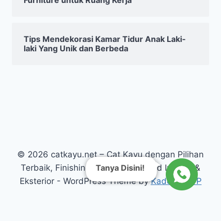
Furniture untuk Ruang Kerja
Tips Mendekorasi Kamar Tidur Anak Laki-
laki Yang Unik dan Berbeda
© 2026 catkayu.net – Cat Kayu dengan Pilihan
Tanya Disini!
Terbaik, Finishing Kayu Warna Solid Interior &
Eksterior - WordPress Theme by
Kadence WP
// Link CTA WhatsApp dengan GA4 tracking echo '
'; ?>