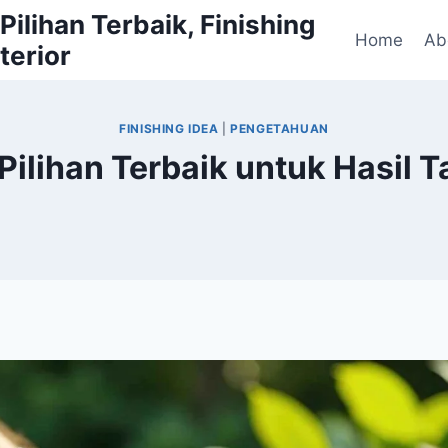
ilihan Terbaik, Finishing
Home
Ab
terior
FINISHING IDEA
|
PENGETAHUAN
ilihan Terbaik untuk Hasil 