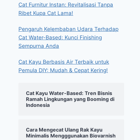
Cat Furnitur Instan: Revitalisasi Tanpa
Ribet Kupa Cat Lama!
Pengaruh Kelembaban Udara Terhadap
Cat Water-Based: Kunci Finishing
Sempurna Anda
Cat Kayu Berbasis Air Terbaik untuk
Pemula DIY: Mudah & Cepat Kering!
Cat Kayu Water-Based: Tren Bisnis
Ramah Lingkungan yang Booming di
Indonesia
Cara Mengecat Ulang Rak Kayu
Minimalis Mengggunakan Biovarnish