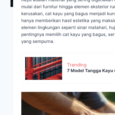
mulai dari furnitur hingga elemen eksterior ru
kerusakan, cat kayu yang bagus menjadi kunc
hanya memberikan hasil estetika yang maksim
elemen lingkungan seperti sinar matahari, h
pentingnya memilih cat kayu yang bagus, ser
yang sempurna.
Trending
7 Model Tangga Kayu 