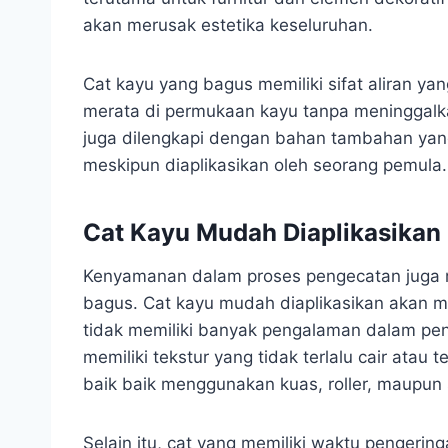
akan merusak estetika keseluruhan.
Cat kayu yang bagus memiliki sifat aliran yan
merata di permukaan kayu tanpa meninggalk
juga dilengkapi dengan bahan tambahan yan
meskipun diaplikasikan oleh seorang pemula.
Cat Kayu Mudah Diaplikasikan
Kenyamanan dalam proses pengecatan juga men
bagus. Cat kayu mudah diaplikasikan akan
tidak memiliki banyak pengalaman dalam pen
memiliki tekstur yang tidak terlalu cair atau 
baik baik menggunakan kuas, roller, maupun
Selain itu, cat yang memiliki waktu pengeri