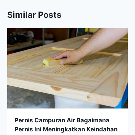
Similar Posts
Pernis Campuran Air Bagaimana
Pernis Ini Meningkatkan Keindahan