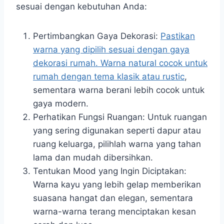
sesuai dengan kebutuhan Anda:
Pertimbangkan Gaya Dekorasi:
Pastikan
warna yang dipilih sesuai dengan gaya
dekorasi rumah. Warna natural cocok untuk
rumah dengan tema klasik atau rustic
,
sementara warna berani lebih cocok untuk
gaya modern.
Perhatikan Fungsi Ruangan: Untuk ruangan
yang sering digunakan seperti dapur atau
ruang keluarga, pilihlah warna yang tahan
lama dan mudah dibersihkan.
Tentukan Mood yang Ingin Diciptakan:
Warna kayu yang lebih gelap memberikan
suasana hangat dan elegan, sementara
warna-warna terang menciptakan kesan