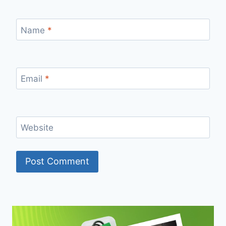
Name
*
Email
*
Website