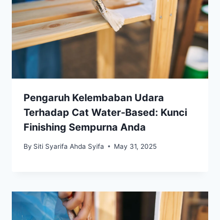
Pengaruh Kelembaban Udara
Terhadap Cat Water-Based: Kunci
Finishing Sempurna Anda
By
Siti Syarifa Ahda Syifa
May 31, 2025