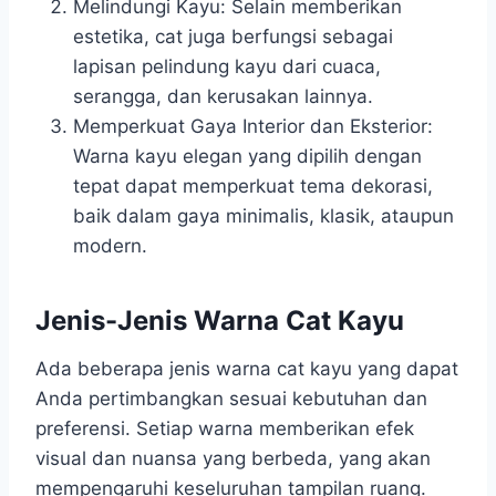
Melindungi Kayu: Selain memberikan
estetika, cat juga berfungsi sebagai
lapisan pelindung kayu dari cuaca,
serangga, dan kerusakan lainnya.
Memperkuat Gaya Interior dan Eksterior:
Warna kayu elegan yang dipilih dengan
tepat dapat memperkuat tema dekorasi,
baik dalam gaya minimalis, klasik, ataupun
modern.
Jenis-Jenis Warna Cat Kayu
Ada beberapa jenis warna cat kayu yang dapat
Anda pertimbangkan sesuai kebutuhan dan
preferensi. Setiap warna memberikan efek
visual dan nuansa yang berbeda, yang akan
mempengaruhi keseluruhan tampilan ruang.