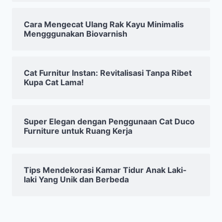
Cara Mengecat Ulang Rak Kayu Minimalis
Mengggunakan Biovarnish
Cat Furnitur Instan: Revitalisasi Tanpa Ribet
Kupa Cat Lama!
Super Elegan dengan Penggunaan Cat Duco
Furniture untuk Ruang Kerja
Tips Mendekorasi Kamar Tidur Anak Laki-
laki Yang Unik dan Berbeda