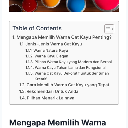
Table of Contents
Mengapa Memilih Warna Cat Kayu Penting?
Jenis-Jenis Warna Cat Kayu
Warna Natural Kayu
Warna Kayu Elegan
Pilihan Warna Kayu yang Modern dan Berani
Warna Kayu Tahan Lama dan Fungsional
Warna Cat Kayu Dekoratif untuk Sentuhan
Kreatif
Cara Memilih Warna Cat Kayu yang Tepat
Rekomendasi Untuk Anda
Pilihan Menarik Lainnya
Mengapa Memilih Warna