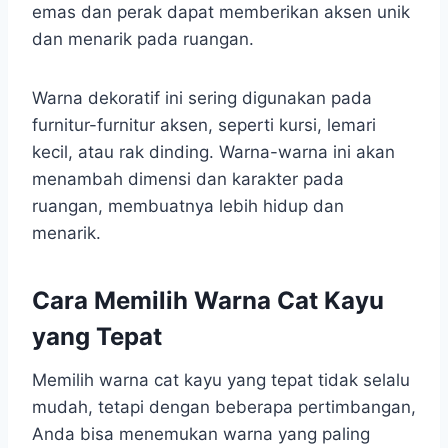
emas dan perak dapat memberikan aksen unik
dan menarik pada ruangan.
Warna dekoratif ini sering digunakan pada
furnitur-furnitur aksen, seperti kursi, lemari
kecil, atau rak dinding. Warna-warna ini akan
menambah dimensi dan karakter pada
ruangan, membuatnya lebih hidup dan
menarik.
Cara Memilih Warna Cat Kayu
yang Tepat
Memilih warna cat kayu yang tepat tidak selalu
mudah, tetapi dengan beberapa pertimbangan,
Anda bisa menemukan warna yang paling