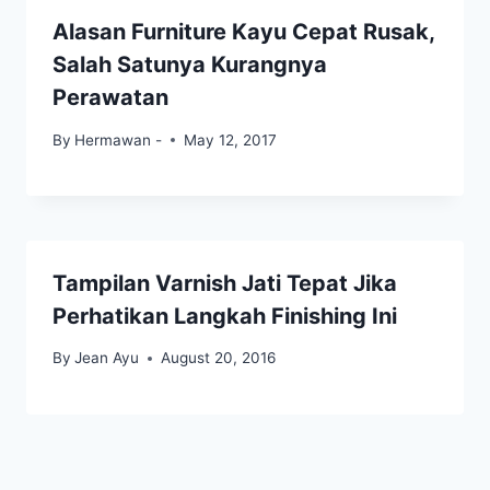
Alasan Furniture Kayu Cepat Rusak,
Salah Satunya Kurangnya
Perawatan
By
Hermawan -
May 12, 2017
Tampilan Varnish Jati Tepat Jika
Perhatikan Langkah Finishing Ini
By
Jean Ayu
August 20, 2016