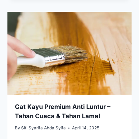
Cat Kayu Premium Anti Luntur –
Tahan Cuaca & Tahan Lama!
By
Siti Syarifa Ahda Syifa
April 14, 2025