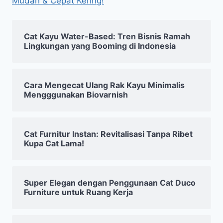
Mudah & Cepat Kering!
Cat Kayu Water-Based: Tren Bisnis Ramah
Lingkungan yang Booming di Indonesia
Cara Mengecat Ulang Rak Kayu Minimalis
Mengggunakan Biovarnish
Cat Furnitur Instan: Revitalisasi Tanpa Ribet
Kupa Cat Lama!
Super Elegan dengan Penggunaan Cat Duco
Furniture untuk Ruang Kerja