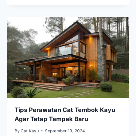
Tips Perawatan Cat Tembok Kayu
Agar Tetap Tampak Baru
By
Cat Kayu
September 13, 2024