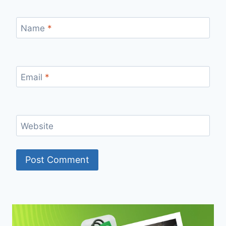
Name
*
Email
*
Website