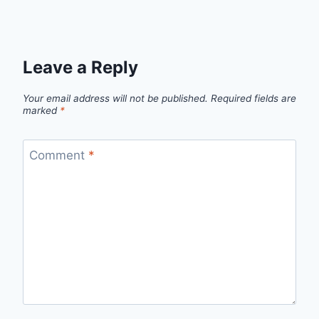
Leave a Reply
Your email address will not be published.
Required fields are
marked
*
Comment
*