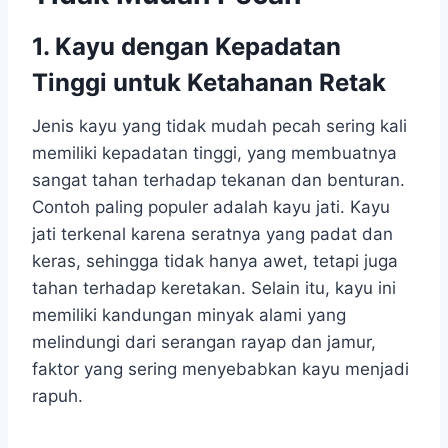
1. Kayu dengan Kepadatan
Tinggi untuk Ketahanan Retak
Jenis kayu yang tidak mudah pecah sering kali
memiliki kepadatan tinggi, yang membuatnya
sangat tahan terhadap tekanan dan benturan.
Contoh paling populer adalah kayu jati. Kayu
jati terkenal karena seratnya yang padat dan
keras, sehingga tidak hanya awet, tetapi juga
tahan terhadap keretakan. Selain itu, kayu ini
memiliki kandungan minyak alami yang
melindungi dari serangan rayap dan jamur,
faktor yang sering menyebabkan kayu menjadi
rapuh.