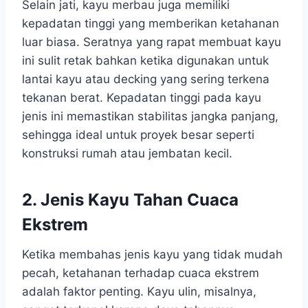
Selain jati, kayu merbau juga memiliki
kepadatan tinggi yang memberikan ketahanan
luar biasa. Seratnya yang rapat membuat kayu
ini sulit retak bahkan ketika digunakan untuk
lantai kayu atau decking yang sering terkena
tekanan berat. Kepadatan tinggi pada kayu
jenis ini memastikan stabilitas jangka panjang,
sehingga ideal untuk proyek besar seperti
konstruksi rumah atau jembatan kecil.
2. Jenis Kayu Tahan Cuaca
Ekstrem
Ketika membahas jenis kayu yang tidak mudah
pecah, ketahanan terhadap cuaca ekstrem
adalah faktor penting. Kayu ulin, misalnya,