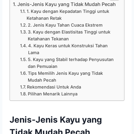
Jenis-Jenis Kayu yang Tidak Mudah Pecah
1. Kayu dengan Kepadatan Tinggi untuk
Ketahanan Retak
2. Jenis Kayu Tahan Cuaca Ekstrem
3. Kayu dengan Elastisitas Tinggi untuk
Ketahanan Tekanan
4. Kayu Keras untuk Konstruksi Tahan
Lama
5. Kayu yang Stabil terhadap Penyusutan
dan Pemuaian
Tips Memilih Jenis Kayu yang Tidak
Mudah Pecah
Rekomendasi Untuk Anda
Pilihan Menarik Lainnya
Jenis-Jenis Kayu yang
Tidak Mudah Pecah