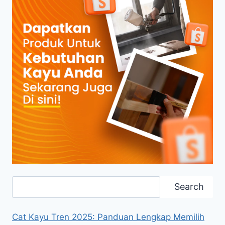
Search
Search
Cat Kayu Tren 2025: Panduan Lengkap Memilih