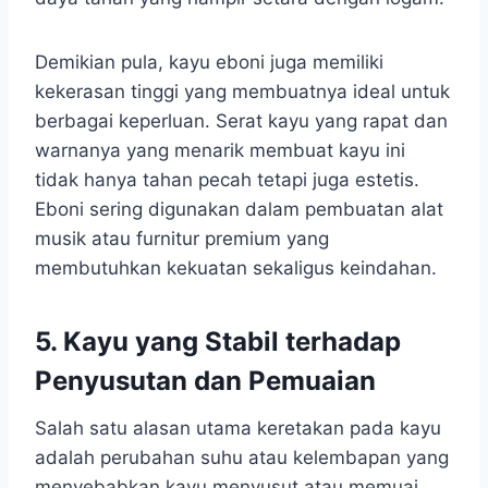
Demikian pula, kayu eboni juga memiliki
kekerasan tinggi yang membuatnya ideal untuk
berbagai keperluan. Serat kayu yang rapat dan
warnanya yang menarik membuat kayu ini
tidak hanya tahan pecah tetapi juga estetis.
Eboni sering digunakan dalam pembuatan alat
musik atau furnitur premium yang
membutuhkan kekuatan sekaligus keindahan.
5. Kayu yang Stabil terhadap
Penyusutan dan Pemuaian
Salah satu alasan utama keretakan pada kayu
adalah perubahan suhu atau kelembapan yang
menyebabkan kayu menyusut atau memuai.