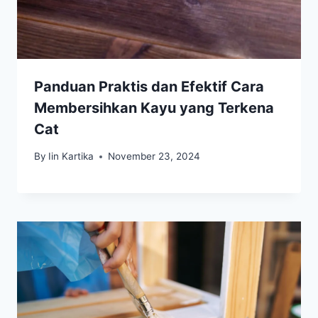
Panduan Praktis dan Efektif Cara
Membersihkan Kayu yang Terkena
Cat
By
Iin Kartika
November 23, 2024