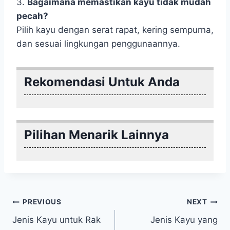
3.
Bagaimana memastikan kayu tidak mudah
pecah?
Pilih kayu dengan serat rapat, kering sempurna,
dan sesuai lingkungan penggunaannya.
Rekomendasi Untuk Anda
Pilihan Menarik Lainnya
Post
PREVIOUS
NEXT
Jenis Kayu untuk Rak
Jenis Kayu yang
navigation