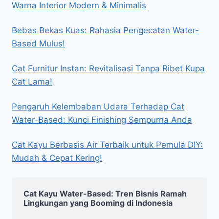
Warna Interior Modern & Minimalis
Bebas Bekas Kuas: Rahasia Pengecatan Water-
Based Mulus!
Cat Furnitur Instan: Revitalisasi Tanpa Ribet Kupa
Cat Lama!
Pengaruh Kelembaban Udara Terhadap Cat
Water-Based: Kunci Finishing Sempurna Anda
Cat Kayu Berbasis Air Terbaik untuk Pemula DIY:
Mudah & Cepat Kering!
Cat Kayu Water-Based: Tren Bisnis Ramah
Lingkungan yang Booming di Indonesia