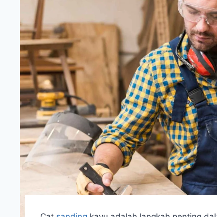
Cat
sanding
kayu adalah langkah penting dala