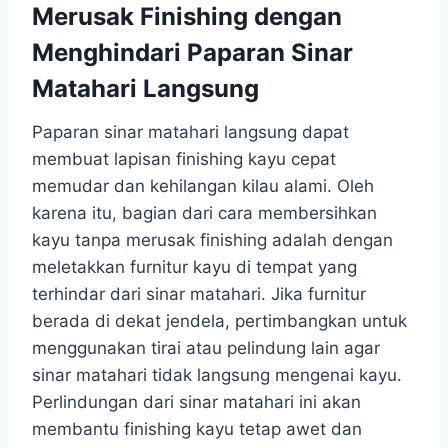
Merusak Finishing dengan
Menghindari Paparan Sinar
Matahari Langsung
Paparan sinar matahari langsung dapat
membuat lapisan finishing kayu cepat
memudar dan kehilangan kilau alami. Oleh
karena itu, bagian dari cara membersihkan
kayu tanpa merusak finishing adalah dengan
meletakkan furnitur kayu di tempat yang
terhindar dari sinar matahari. Jika furnitur
berada di dekat jendela, pertimbangkan untuk
menggunakan tirai atau pelindung lain agar
sinar matahari tidak langsung mengenai kayu.
Perlindungan dari sinar matahari ini akan
membantu finishing kayu tetap awet dan