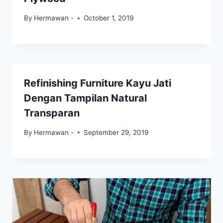
By
Hermawan -
October 1, 2019
Refinishing Furniture Kayu Jati
Dengan Tampilan Natural
Transparan
By
Hermawan -
September 29, 2019