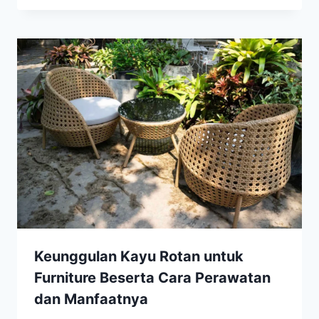
Keunggulan Kayu Rotan untuk
Furniture Beserta Cara Perawatan
dan Manfaatnya