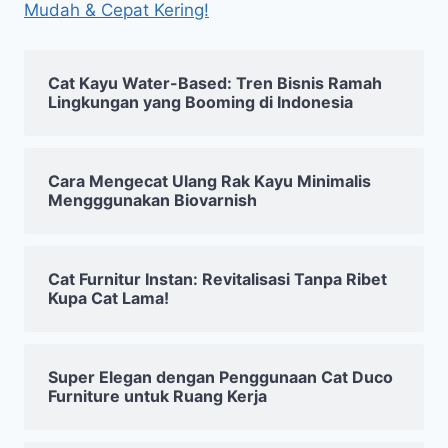
Mudah & Cepat Kering!
Cat Kayu Water-Based: Tren Bisnis Ramah
Lingkungan yang Booming di Indonesia
Cara Mengecat Ulang Rak Kayu Minimalis
Mengggunakan Biovarnish
Cat Furnitur Instan: Revitalisasi Tanpa Ribet
Kupa Cat Lama!
Super Elegan dengan Penggunaan Cat Duco
Furniture untuk Ruang Kerja