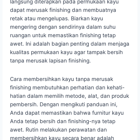
langsung diterapkan pada permukaan kayu
dapat merusak finishing dan membuatnya
retak atau mengelupas. Biarkan kayu
mengering dengan sendirinya dalam suhu
ruangan untuk memastikan finishing tetap
awet. Ini adalah bagian penting dalam menjaga
kualitas permukaan kayu agar tampak bersih
tanpa merusak lapisan finishing.
Cara membersihkan kayu tanpa merusak
finishing membutuhkan perhatian dan kehati-
hatian dalam memilih metode, alat, dan produk
pembersih. Dengan mengikuti panduan ini,
Anda dapat memastikan bahwa furnitur kayu
Anda tetap bersih dan finishing-nya tetap
awet. Rutin melakukan perawatan dan
membersihkan kayu secara benar adalah