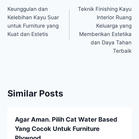
Post
Keunggulan dan
Teknik Finishing Kayu
navigation
Kelebihan Kayu Suar
Interior Ruang
untuk Furniture yang
Keluarga yang
Kuat dan Estetis
Memberikan Estetika
dan Daya Tahan
Terbaik
Similar Posts
Agar Aman. Pilih Cat Water Based
Yang Cocok Untuk Furniture
Plywood