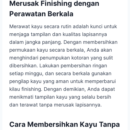
Merusak Finishing dengan
Perawatan Berkala
Merawat kayu secara rutin adalah kunci untuk
menjaga tampilan dan kualitas lapisannya
dalam jangka panjang. Dengan membersihkan
permukaan kayu secara berkala, Anda akan
menghindari penumpukan kotoran yang sulit
dibersihkan. Lakukan pembersihan ringan
setiap minggu, dan secara berkala gunakan
pengilap kayu yang aman untuk memperbarui
kilau finishing. Dengan demikian, Anda dapat
menikmati tampilan kayu yang selalu bersih
dan terawat tanpa merusak lapisannya.
Cara Membersihkan Kayu Tanpa