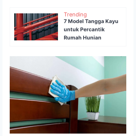
Trending
7 Model Tangga Kayu
untuk Percantik
Rumah Hunian