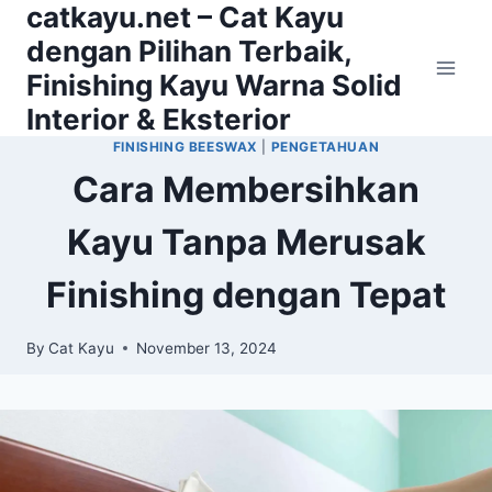
catkayu.net – Cat Kayu
Skip
to
dengan Pilihan Terbaik,
content
Finishing Kayu Warna Solid
Interior & Eksterior
FINISHING BEESWAX
|
PENGETAHUAN
Cara Membersihkan
Kayu Tanpa Merusak
Finishing dengan Tepat
By
Cat Kayu
November 13, 2024