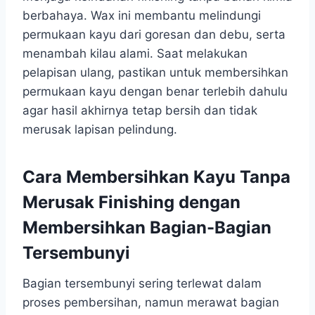
berbahaya. Wax ini membantu melindungi
permukaan kayu dari goresan dan debu, serta
menambah kilau alami. Saat melakukan
pelapisan ulang, pastikan untuk membersihkan
permukaan kayu dengan benar terlebih dahulu
agar hasil akhirnya tetap bersih dan tidak
merusak lapisan pelindung.
Cara Membersihkan Kayu Tanpa
Merusak Finishing dengan
Membersihkan Bagian-Bagian
Tersembunyi
Bagian tersembunyi sering terlewat dalam
proses pembersihan, namun merawat bagian