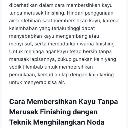
diperhatikan dalam cara membersihkan kayu
tanpa merusak finishing. Hindari penggunaan
air berlebihan saat membersihkan kayu, karena
kelembaban yang terlalu tinggi dapat
menyebabkan kayu mengembang atau
menyusut, serta memudarkan warna finishing.
Untuk menjaga agar kayu tetap bersih tanpa
merusak lapisannya, cukup gunakan kain yang
sedikit lembab untuk membersihkan
permukaan, kemudian lap dengan kain kering
untuk menyerap sisa air.
Cara Membersihkan Kayu Tanpa
Merusak Finishing dengan
Teknik Menghilangkan Noda