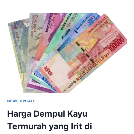
PLITUR
KAYU
1
KALENG
DI
INDONESIA
TERMURAH
DAN
KUALITAS
TERBAIK
NEWS UPDATE
Harga Dempul Kayu
Termurah yang Irit di