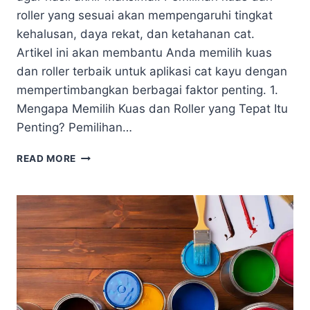
roller yang sesuai akan mempengaruhi tingkat
kehalusan, daya rekat, dan ketahanan cat.
Artikel ini akan membantu Anda memilih kuas
dan roller terbaik untuk aplikasi cat kayu dengan
mempertimbangkan berbagai faktor penting. 1.
Mengapa Memilih Kuas dan Roller yang Tepat Itu
Penting? Pemilihan…
KUAS
READ MORE
VS.
ROLLER:
MANA
YANG
TERBAIK
UNTUK
MENGECAT
KAYU?
SIMAK
PANDUANNYA