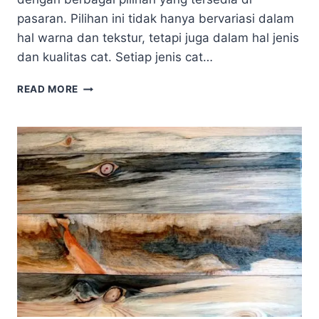
pasaran. Pilihan ini tidak hanya bervariasi dalam
hal warna dan tekstur, tetapi juga dalam hal jenis
dan kualitas cat. Setiap jenis cat…
INI
READ MORE
HAL-
HAL
YANG
DAPAT
MEMPENGARUHI
HARGA
CAT
KAYU