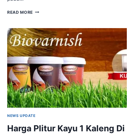
YAKIN
READ MORE
CARA
MENGOLAH
KAYU
JATI
BELANDA
ANDA
SUDAH
TEPAT?
INI
YANG
BENAR
NEWS UPDATE
Harga Plitur Kayu 1 Kaleng Di