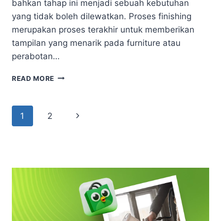
bahkan tahap ini menjadi sebuah kebutuhan
yang tidak boleh dilewatkan. Proses finishing
merupakan proses terakhir untuk memberikan
tampilan yang menarik pada furniture atau
perabotan…
HARGA
READ MORE
PLITUR
KAYU
2023
Page
Next
1
2
TERBARU
DENGAN
navigation
Page
KUALITAS
PLITUR
TERBAIK