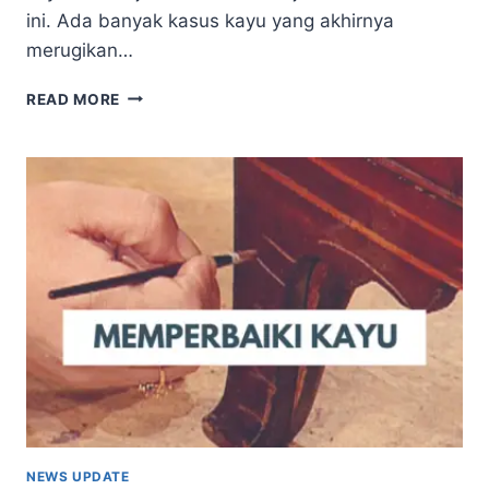
ini. Ada banyak kasus kayu yang akhirnya
merugikan…
SAMA
READ MORE
RATA.
BEGINI
CARA
MENCEGAH
DAN
MENYAMARKAN
NODA
BLUE
STAIN
KAYU
NEWS UPDATE