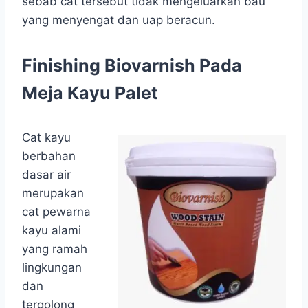
sebab cat tersebut tidak mengeluarkan bau
yang menyengat dan uap beracun.
Finishing Biovarnish Pada
Meja Kayu Palet
Cat kayu
berbahan
dasar air
merupakan
cat pewarna
kayu alami
yang ramah
lingkungan
dan
tergolong