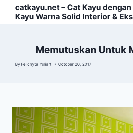
Skip
catkayu.net – Cat Kayu dengan P
to
Kayu Warna Solid Interior & Eks
content
Memutuskan Untuk Me
By
Felichyta Yuliarti
October 20, 2017