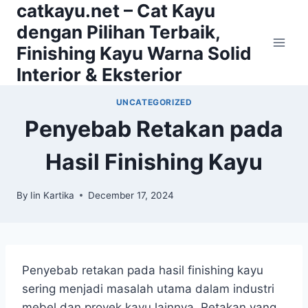
catkayu.net – Cat Kayu
Skip
to
dengan Pilihan Terbaik,
content
Finishing Kayu Warna Solid
Interior & Eksterior
UNCATEGORIZED
Penyebab Retakan pada
Hasil Finishing Kayu
By
Iin Kartika
December 17, 2024
Penyebab retakan pada hasil finishing kayu
sering menjadi masalah utama dalam industri
mebel dan proyek kayu lainnya. Retakan yang