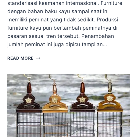
standarisasi keamanan internasional. Furniture
dengan bahan baku kayu sampai saat ini
memiliki peminat yang tidak sedikit. Produksi
furniture kayu pun bertambah peminatnya di
pasaran sesuai tren tersebut. Penambahan
jumlah peminat ini juga dipicu tampilan…
MEREK
READ MORE
CAT
PLITUR
DAN
CAT
DUCO
YANG
RAMAH
LINGKUNGAN
DI
INDONESIA