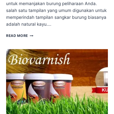
untuk memanjakan burung peliharaan Anda.
salah satu tampilan yang umum digunakan untuk
memperindah tampilan sangkar burung biasanya
adalah natural kayu….
TIPS
READ MORE
MENJAGA
TAMPILAN
NATURAL
KAYU
DENGAN
CAT
UNTUK
SANGKAR
BURUNG