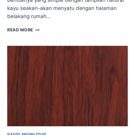
Bentuknya yang simple dengan tampilan natural
kayu seakan-akan menyatu dengan halaman
belakang rumah…
TIPS
READ MORE
FINISHING
CAT
KAYU
OUTDOOR
YANG
BAGUS
UNTUK
BANGKU
KAYU
BASED KNOWLEDGE