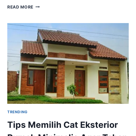
MENGENAL
READ MORE
KARAKTER
KAYU
MAHONI
YANG
TEPAT
UNTUK
FURNITURE
KAYU
TRENDING
Tips Memilih Cat Eksterior