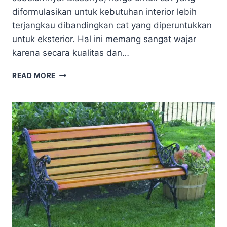
diformulasikan untuk kebutuhan interior lebih
terjangkau dibandingkan cat yang diperuntukkan
untuk eksterior. Hal ini memang sangat wajar
karena secara kualitas dan…
TIPS
READ MORE
MEMILIH
CAT
INTERIOR
UNTUK
RUANGAN
BERGAYA
MINIMALIS
AGAR
LEGA