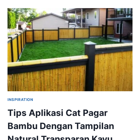
CAT
EKSTERIOR
RUMAH
MINIMALIS
AGAR
TAHAN
TERHADAP
CUACA
INSPIRATION
Tips Aplikasi Cat Pagar
Bambu Dengan Tampilan
Natural Transparan Kayu