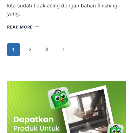
kita sudah tidak asing dengan bahan finishing
yang…
HARGA
READ MORE
PLITUR
KAYU
1
Page
Next
1
2
3
KALENG
DI
navigation
Page
INDONESIA
TERMURAH
DAN
KUALITAS
TERBAIK