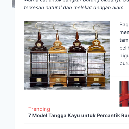
terkesan natural dan melekat dengan alam.
Bag
mem
tam
pel
dig
bur
Trending
7 Model Tangga Kayu untuk Percantik R