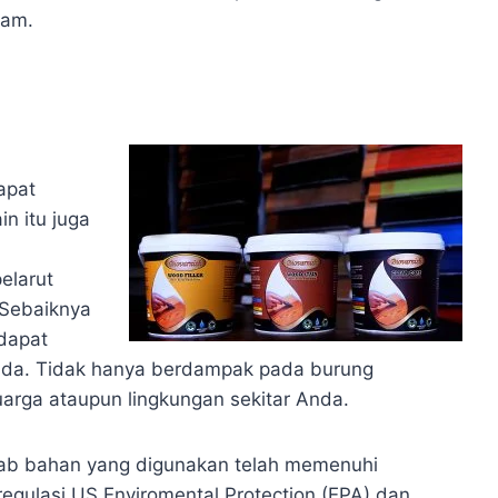
lam.
apat
n itu juga
elarut
. Sebaiknya
 dapat
da. Tidak hanya berdampak pada burung
arga ataupun lingkungan sekitar Anda.
ebab bahan yang digunakan telah memenuhi
regulasi US Enviromental Protection (EPA) dan