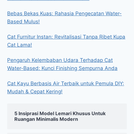
Bebas Bekas Kuas: Rahasia Pengecatan Water-
Based Mulus!
Cat Furnitur Instan: Revitalisasi Tanpa Ribet Kupa
Cat Lama!
Pengaruh Kelembaban Udara Terhadap Cat
Water-Based: Kunci Finishing Sempurna Anda
Cat Kayu Berbasis Air Terbaik untuk Pemula DIY:
Mudah & Cepat Kering!
5 Insiprasi Model Lemari Khusus Untuk
Ruangan Minimalis Modern