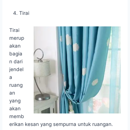
Tirai
Tirai
merup
akan
bagia
n dari
jendel
a
ruang
an
yang
akan
memb
erikan kesan yang sempurna untuk ruangan.