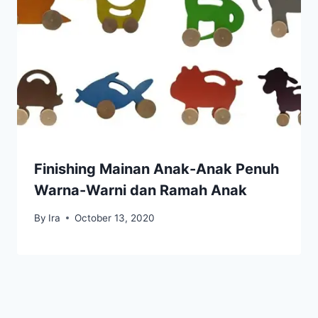
Finishing Mainan Anak-Anak Penuh
Warna-Warni dan Ramah Anak
By
Ira
October 13, 2020