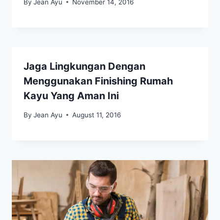
By
Jean Ayu
November 14, 2016
Jaga Lingkungan Dengan
Menggunakan Finishing Rumah
Kayu Yang Aman Ini
By
Jean Ayu
August 11, 2016