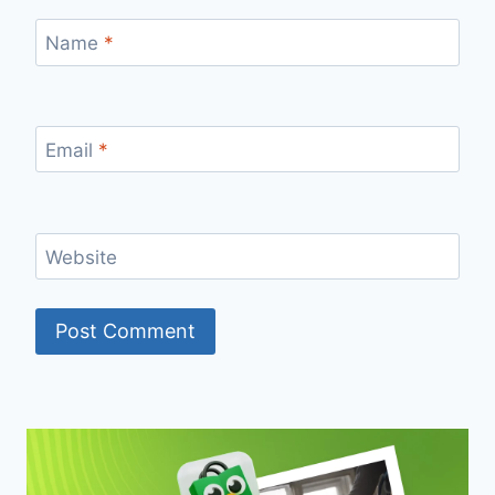
Name
*
Email
*
Website