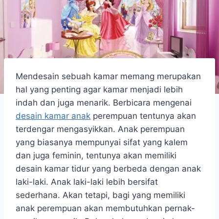
Mendesain sebuah kamar memang merupakan
hal yang penting agar kamar menjadi lebih
indah dan juga menarik. Berbicara mengenai
desain kamar anak
perempuan tentunya akan
terdengar mengasyikkan. Anak perempuan
yang biasanya mempunyai sifat yang kalem
dan juga feminin, tentunya akan memiliki
desain kamar tidur yang berbeda dengan anak
laki-laki. Anak laki-laki lebih bersifat
sederhana. Akan tetapi, bagi yang memiliki
anak perempuan akan membutuhkan pernak-