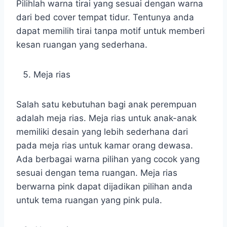
Pilihlah warna tirai yang sesuai dengan warna
dari bed cover tempat tidur. Tentunya anda
dapat memilih tirai tanpa motif untuk memberi
kesan ruangan yang sederhana.
Meja rias
Salah satu kebutuhan bagi anak perempuan
adalah meja rias. Meja rias untuk anak-anak
memiliki desain yang lebih sederhana dari
pada meja rias untuk kamar orang dewasa.
Ada berbagai warna pilihan yang cocok yang
sesuai dengan tema ruangan. Meja rias
berwarna pink dapat dijadikan pilihan anda
untuk tema ruangan yang pink pula.