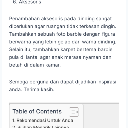
Aksesoris
Penambahan aksesoris pada dinding sangat
diperlukan agar ruangan tidak terkesan dingin.
Tambahkan sebuah foto barbie dengan figura
berwarna yang lebih gelap dari warna dinding.
Selain itu, tambahkan karpet bertema barbie
pula di lantai agar anak merasa nyaman dan
betah di dalam kamar.
Semoga berguna dan dapat dijadikan inspirasi
anda. Terima kasih.
Table of Contents
Rekomendasi Untuk Anda
Pilihan Menarik Lainnya