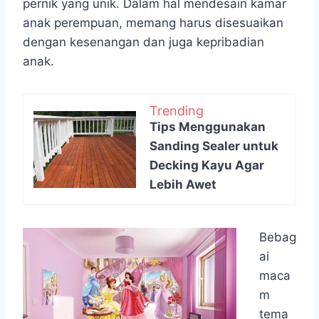
pernik yang unik. Dalam hal mendesain kamar
anak perempuan, memang harus disesuaikan
dengan kesenangan dan juga kepribadian
anak.
Trending
Tips Menggunakan
Sanding Sealer untuk
Decking Kayu Agar
Lebih Awet
Bebag
ai
maca
m
tema