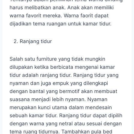
harus melibatkan anak. Anak akan memiliki
warna favorit mereka. Warna faorit dapat
dijadikan tema ruangan untuk kamar tidur.
Ranjang tidur
Salah satu furniture yang tidak mungkin
dilupakan ketika berbicata mengenai kamar
tidur adalah ranjang tidur. Ranjang tidur yang
nyaman dan juga empuk yang dilengkapi
dengan bantal yang bermotif akan membuat
suasana menjadi lebih nyaman. Nyaman
merupakan kunci utama dalam mendesain
sebuah kamar tidur. Ranjang tidur dapat dipilih
dengan warna yang netral atau sesuai dengan
tema ruang tidurnya. Tambahkan pula bed