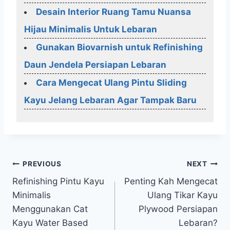
Desain Interior Ruang Tamu Nuansa
Hijau Minimalis Untuk Lebaran
Gunakan Biovarnish untuk Refinishing
Daun Jendela Persiapan Lebaran
Cara Mengecat Ulang Pintu Sliding
Kayu Jelang Lebaran Agar Tampak Baru
Post
PREVIOUS
NEXT
Refinishing Pintu Kayu
Penting Kah Mengecat
navigation
Minimalis
Ulang Tikar Kayu
Menggunakan Cat
Plywood Persiapan
Kayu Water Based
Lebaran?