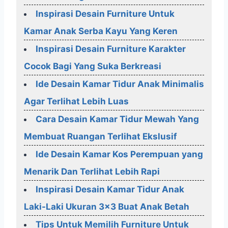
Inspirasi Desain Furniture Untuk
Kamar Anak Serba Kayu Yang Keren
Inspirasi Desain Furniture Karakter
Cocok Bagi Yang Suka Berkreasi
Ide Desain Kamar Tidur Anak Minimalis
Agar Terlihat Lebih Luas
Cara Desain Kamar Tidur Mewah Yang
Membuat Ruangan Terlihat Ekslusif
Ide Desain Kamar Kos Perempuan yang
Menarik Dan Terlihat Lebih Rapi
Inspirasi Desain Kamar Tidur Anak
Laki-Laki Ukuran 3x3 Buat Anak Betah
Tips Untuk Memilih Furniture Untuk