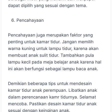
dapat dipilih yang sesuai dengan tema.
Pencahayaan
Pencahayaan juga merupakan faktor yang
penting untuk kamar tidur. Jangan memilih
warna kuning untuk lampu tidur, karena akan
membuat anak sulit tidur. Tambahkan pula
lampu kecil pada meja belajar anak karena hal
ini akan berfungsi sebagai lampu baca anak.
Demikian beberapa tips untuk mendesain
kamar tidur anak perempuan. Libatkan anak
dalam perencanaan kamr tidurnya. Selamat
mencoba. Pastikan desain kamar tidur anak
sesuai dengan keinginan anak.