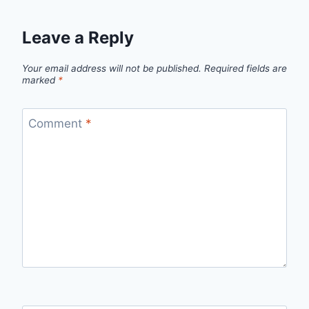
Leave a Reply
Your email address will not be published.
Required fields are
marked
*
Comment
*