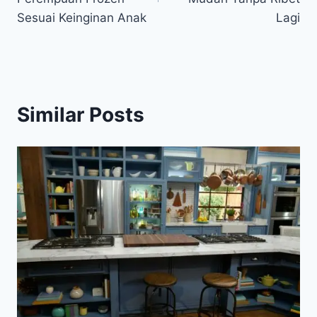
Sesuai Keinginan Anak
Lagi
Similar Posts