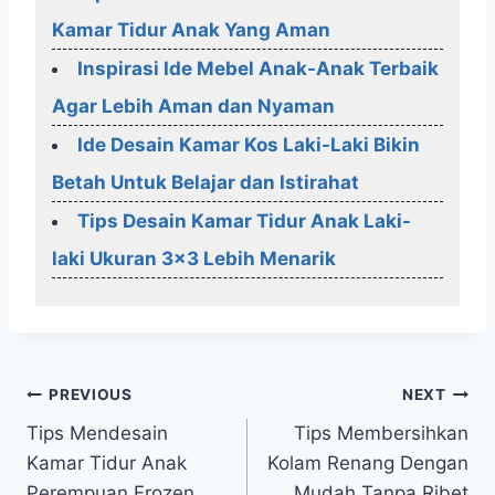
Kamar Tidur Anak Yang Aman
Inspirasi Ide Mebel Anak-Anak Terbaik
Agar Lebih Aman dan Nyaman
Ide Desain Kamar Kos Laki-Laki Bikin
Betah Untuk Belajar dan Istirahat
Tips Desain Kamar Tidur Anak Laki-
laki Ukuran 3x3 Lebih Menarik
Post
PREVIOUS
NEXT
Tips Mendesain
Tips Membersihkan
navigation
Kamar Tidur Anak
Kolam Renang Dengan
Perempuan Frozen
Mudah Tanpa Ribet