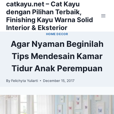
catkayu.net – Cat Kayu
Skip
to
dengan Pilihan Terbaik,
content
Finishing Kayu Warna Solid
Interior & Eksterior
HOME DECOR
Agar Nyaman Beginilah
Tips Mendesain Kamar
Tidur Anak Perempuan
By
Felichyta Yuliarti
December 15, 2017