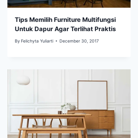
Tips Memilih Furniture Multifungsi
Untuk Dapur Agar Terlihat Praktis
By
Felichyta Yuliarti
December 30, 2017