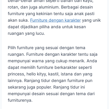
benar-benar aman seperti bahan dari kayu,
rotan, dan juga aluminium. Berbagai desain
furniture yang kekinian tentu saja anak pasti
akan suka.
Furniture dengan karakter
yang unik
dapat dijadikan piliha anda untuk kesan
ruangan yang lucu.
Pilih furniture yang sesuai dengan tema
ruangan. Furniture dengan karakter tentu saja
mempunyai warna yang cukup menarik. Anda
dapat memilih furniture berkarakter seperti
princess, hello kityy, kastil, istana dan yang
lainnya. Ranjang tidur dengan furniture pun
sekarang juga populer. Ranjang tidur ini
mempunyai desain sesuai dengan tema dari
furniturenya.