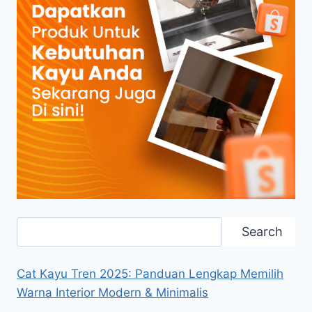
Search
Search
Cat Kayu Tren 2025: Panduan Lengkap Memilih
Warna Interior Modern & Minimalis