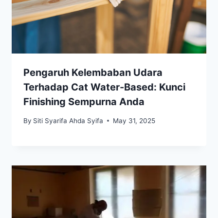
Pengaruh Kelembaban Udara
Terhadap Cat Water-Based: Kunci
Finishing Sempurna Anda
By
Siti Syarifa Ahda Syifa
May 31, 2025