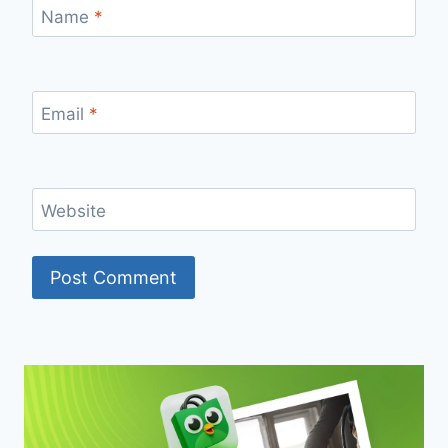
Name
*
Email
*
Website