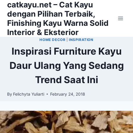
catkayu.net – Cat Kayu
Skip
to
dengan Pilihan Terbaik,
content
Finishing Kayu Warna Solid
Interior & Eksterior
HOME DECOR
|
INSPIRATION
Inspirasi Furniture Kayu
Daur Ulang Yang Sedang
Trend Saat Ini
By
Felichyta Yuliarti
February 24, 2018