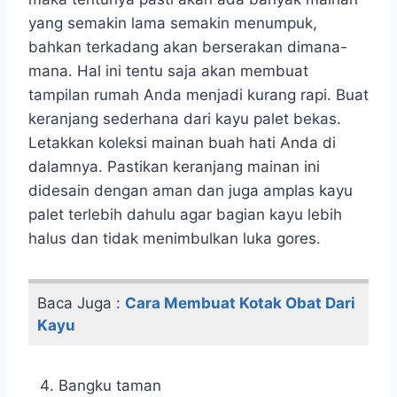
yang semakin lama semakin menumpuk,
bahkan terkadang akan berserakan dimana-
mana. Hal ini tentu saja akan membuat
tampilan rumah Anda menjadi kurang rapi. Buat
keranjang sederhana dari kayu palet bekas.
Letakkan koleksi mainan buah hati Anda di
dalamnya. Pastikan keranjang mainan ini
didesain dengan aman dan juga amplas kayu
palet terlebih dahulu agar bagian kayu lebih
halus dan tidak menimbulkan luka gores.
Baca Juga :
Cara Membuat Kotak Obat Dari
Kayu
Bangku taman