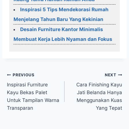
Inspirasi 5 Tips Mendekorasi Rumah
Menjelang Tahun Baru Yang Kekinian
Desain Furniture Kantor Minimalis
Membuat Kerja Lebih Nyaman dan Fokus
Post
PREVIOUS
NEXT
Inspirasi Furniture
Cara Finishing Kayu
navigation
Kayu Bekas Palet
Jati Belanda Hanya
Untuk Tampilan Warna
Menggunakan Kuas
Transparan
Yang Tepat