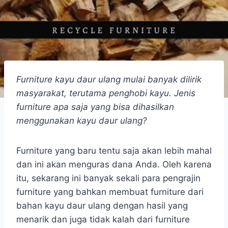
Furniture kayu daur ulang mulai banyak dilirik
masyarakat, terutama penghobi kayu. Jenis
furniture apa saja yang bisa dihasilkan
menggunakan kayu daur ulang?
Furniture yang baru tentu saja akan lebih mahal
dan ini akan menguras dana Anda. Oleh karena
itu, sekarang ini banyak sekali para pengrajin
furniture yang bahkan membuat furniture dari
bahan kayu daur ulang dengan hasil yang
menarik dan juga tidak kalah dari furniture