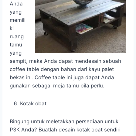
Anda
yang
memili
ki
ruang
tamu
yang
sempit, maka Anda dapat mendesain sebuah
coffee table dengan bahan dari kayu palet
bekas ini. Coffee table ini juga dapat Anda
gunakan sebagai meja tamu bila perlu.
Kotak obat
Bingung untuk meletakkan persediaan untuk
P3K Anda? Buatlah desain kotak obat sendiri