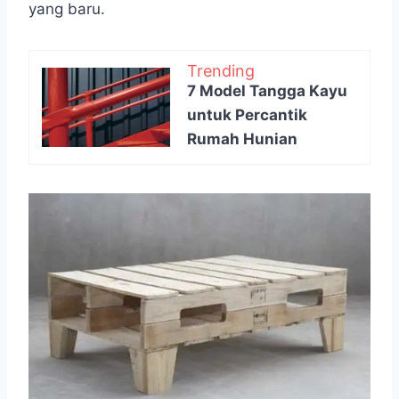
yang baru.
Trending
7 Model Tangga Kayu
untuk Percantik
Rumah Hunian