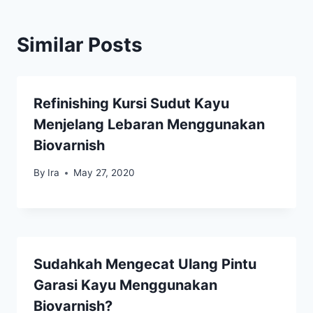
Similar Posts
Refinishing Kursi Sudut Kayu
Menjelang Lebaran Menggunakan
Biovarnish
By
Ira
May 27, 2020
Sudahkah Mengecat Ulang Pintu
Garasi Kayu Menggunakan
Biovarnish?