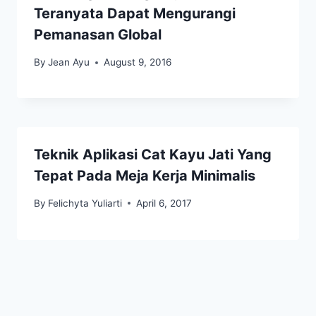
Teranyata Dapat Mengurangi
Pemanasan Global
By
Jean Ayu
August 9, 2016
Teknik Aplikasi Cat Kayu Jati Yang
Tepat Pada Meja Kerja Minimalis
By
Felichyta Yuliarti
April 6, 2017