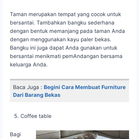
Taman merupakan tempat yang cocok untuk
bersantai. Tambahkan bangku sederhana
dengan bentuk memanjang pada taman Anda
dengan menggunakan kayu paler bekas.
Bangku ini juga dapat Anda gunakan untuk
bersantai menikmati pemAndangan bersama
keluarga Anda.
Baca Juga :
Begini Cara Membuat Furniture
Dari Barang Bekas
Coffee table
Bagi