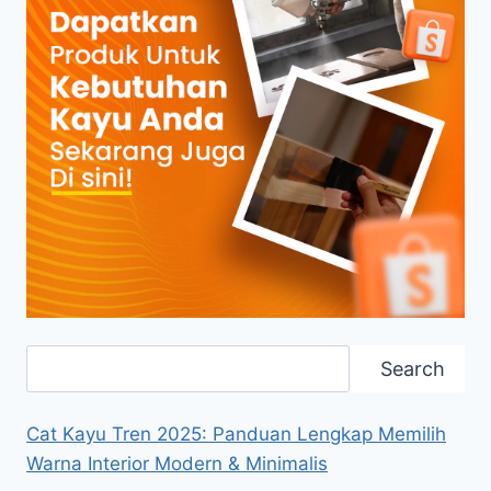
Search
Search
Cat Kayu Tren 2025: Panduan Lengkap Memilih
Warna Interior Modern & Minimalis