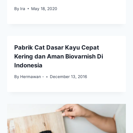
By
Ira
May 18, 2020
Pabrik Cat Dasar Kayu Cepat
Kering dan Aman Biovarnish Di
Indonesia
By
Hermawan -
December 13, 2016