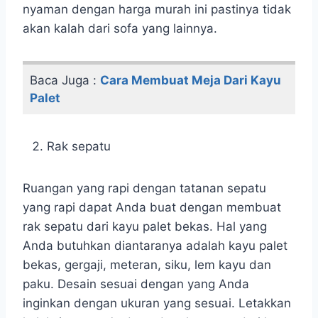
nyaman dengan harga murah ini pastinya tidak
akan kalah dari sofa yang lainnya.
Baca Juga :
Cara Membuat Meja Dari Kayu
Palet
Rak sepatu
Ruangan yang rapi dengan tatanan sepatu
yang rapi dapat Anda buat dengan membuat
rak sepatu dari kayu palet bekas. Hal yang
Anda butuhkan diantaranya adalah kayu palet
bekas, gergaji, meteran, siku, lem kayu dan
paku. Desain sesuai dengan yang Anda
inginkan dengan ukuran yang sesuai. Letakkan