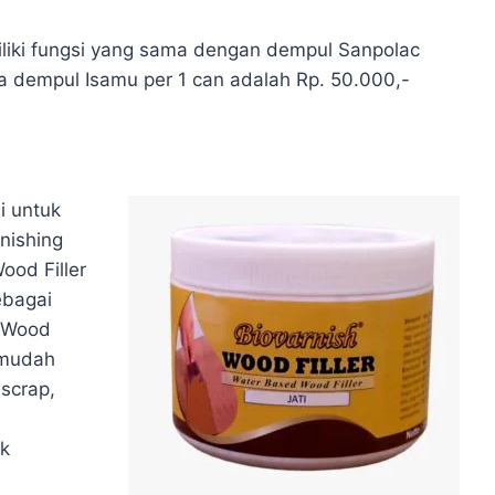
iki fungsi yang sama dengan dempul Sanpolac
 dempul Isamu per 1 can adalah Rp. 50.000,-
i untuk
inishing
ood Filler
ebagai
h Wood
n mudah
 scrap,
ok