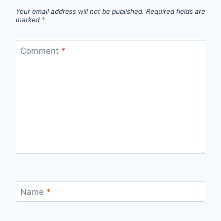
Your email address will not be published.
Required fields are
marked
*
Comment
*
Name
*