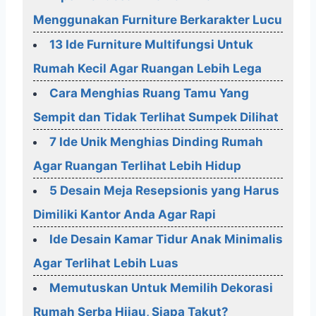
Menggunakan Furniture Berkarakter Lucu
13 Ide Furniture Multifungsi Untuk
Rumah Kecil Agar Ruangan Lebih Lega
Cara Menghias Ruang Tamu Yang
Sempit dan Tidak Terlihat Sumpek Dilihat
7 Ide Unik Menghias Dinding Rumah
Agar Ruangan Terlihat Lebih Hidup
5 Desain Meja Resepsionis yang Harus
Dimiliki Kantor Anda Agar Rapi
Ide Desain Kamar Tidur Anak Minimalis
Agar Terlihat Lebih Luas
Memutuskan Untuk Memilih Dekorasi
Rumah Serba Hijau, Siapa Takut?