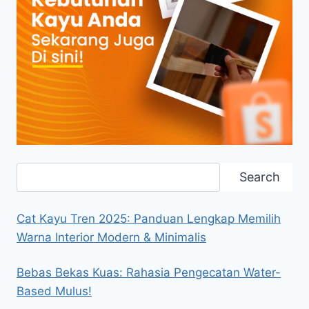
Search
Search
Cat Kayu Tren 2025: Panduan Lengkap Memilih
Warna Interior Modern & Minimalis
Bebas Bekas Kuas: Rahasia Pengecatan Water-
Based Mulus!