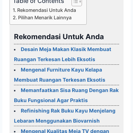
Table of Contents
Rekomendasi Untuk Anda
Pilihan Menarik Lainnya
Rekomendasi Untuk Anda
Desain Meja Makan Klasik Membuat
Ruangan Terkesan Lebih Eksotis
Mengenal Furniture Kayu Kelapa
Membuat Ruangan Terkesan Eksotis
Memanfaatkan Sisa Ruang Dengan Rak
Buku Fungsional Agar Praktis
Refinishing Rak Buku Kayu Menjelang
Lebaran Menggunakan Biovarnish
Mengenal Kualitas Meja TV dengan