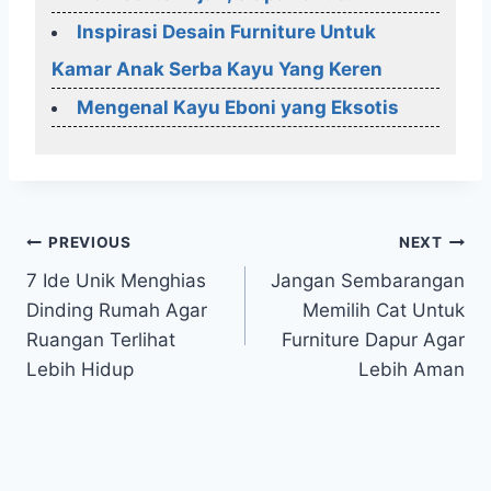
Inspirasi Desain Furniture Untuk
Kamar Anak Serba Kayu Yang Keren
Mengenal Kayu Eboni yang Eksotis
Post
PREVIOUS
NEXT
7 Ide Unik Menghias
Jangan Sembarangan
navigation
Dinding Rumah Agar
Memilih Cat Untuk
Ruangan Terlihat
Furniture Dapur Agar
Lebih Hidup
Lebih Aman