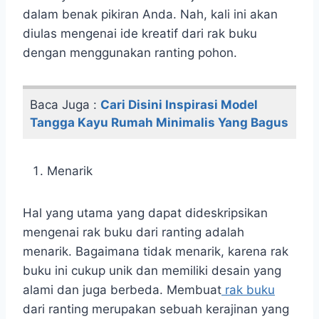
dalam benak pikiran Anda. Nah, kali ini akan
diulas mengenai ide kreatif dari rak buku
dengan menggunakan ranting pohon.
Baca Juga :
Cari Disini Inspirasi Model
Tangga Kayu Rumah Minimalis Yang Bagus
Menarik
Hal yang utama yang dapat dideskripsikan
mengenai rak buku dari ranting adalah
menarik. Bagaimana tidak menarik, karena rak
buku ini cukup unik dan memiliki desain yang
alami dan juga berbeda. Membuat
rak buku
dari ranting merupakan sebuah kerajinan yang