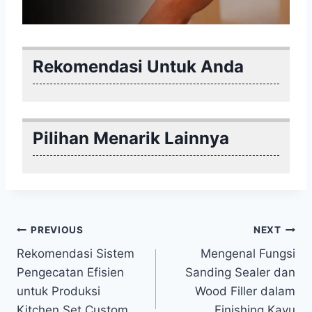
Rekomendasi Untuk Anda
Pilihan Menarik Lainnya
Post
PREVIOUS
NEXT
Rekomendasi Sistem
Mengenal Fungsi
navigation
Pengecatan Efisien
Sanding Sealer dan
untuk Produksi
Wood Filler dalam
Kitchen Set Custom
Finishing Kayu