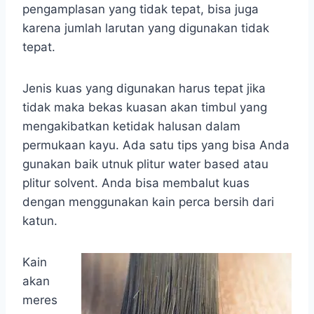
pengamplasan yang tidak tepat, bisa juga
karena jumlah larutan yang digunakan tidak
tepat.
Jenis kuas yang digunakan harus tepat jika
tidak maka bekas kuasan akan timbul yang
mengakibatkan ketidak halusan dalam
permukaan kayu. Ada satu tips yang bisa Anda
gunakan baik utnuk plitur water based atau
plitur solvent. Anda bisa membalut kuas
dengan menggunakan kain perca bersih dari
katun.
Kain
akan
meres