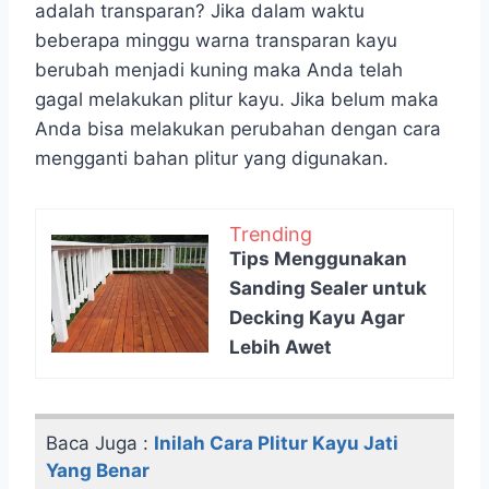
adalah transparan? Jika dalam waktu
beberapa minggu warna transparan kayu
berubah menjadi kuning maka Anda telah
gagal melakukan plitur kayu. Jika belum maka
Anda bisa melakukan perubahan dengan cara
mengganti bahan plitur yang digunakan.
Trending
Tips Menggunakan
Sanding Sealer untuk
Decking Kayu Agar
Lebih Awet
Baca Juga :
Inilah Cara Plitur Kayu Jati
Yang Benar