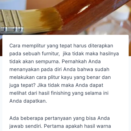
Cara memplitur yang tepat harus diterapkan
pada sebuah furnitur, jika tidak maka hasilnya
tidak akan sempurna. Pernahkah Anda
menanyakan pada diri Anda bahwa sudah
melakukan cara plitur kayu yang benar dan
juga tepat? Jika tidak maka Anda dapat
melihat dari hasil finishing yang selama ini
Anda dapatkan.
Ada beberapa pertanyaan yang bisa Anda
jawab sendiri. Pertama apakah hasil warna