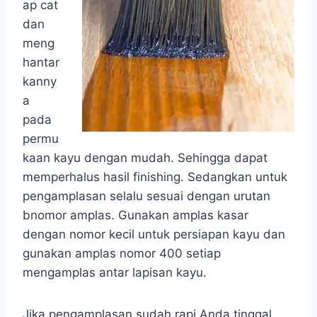
ap cat
dan
meng
hantar
kanny
a
pada
permu
kaan kayu dengan mudah. Sehingga dapat
memperhalus hasil finishing. Sedangkan untuk
pengamplasan selalu sesuai dengan urutan
bnomor amplas. Gunakan amplas kasar
dengan nomor kecil untuk persiapan kayu dan
gunakan amplas nomor 400 setiap
mengamplas antar lapisan kayu.
Jika pengamplasan sudah rapi Anda tinggal