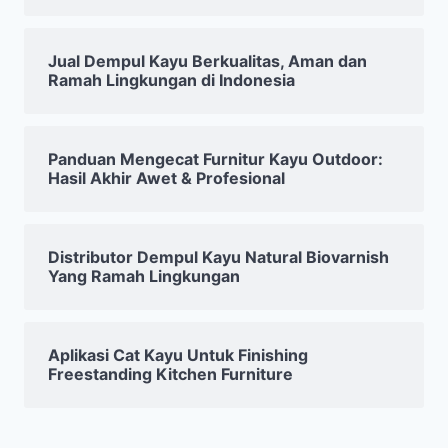
Jual Dempul Kayu Berkualitas, Aman dan
Ramah Lingkungan di Indonesia
Panduan Mengecat Furnitur Kayu Outdoor:
Hasil Akhir Awet & Profesional
Distributor Dempul Kayu Natural Biovarnish
Yang Ramah Lingkungan
Aplikasi Cat Kayu Untuk Finishing
Freestanding Kitchen Furniture