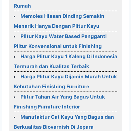
Rumah
Memoles Hiasan Dinding Semakin
Menarik Hanya Dengan Plitur Kayu
Plitur Kayu Water Based Pengganti
Plitur Konvensional untuk Finishing
Harga Plitur Kayu 1 Kaleng Di Indonesia
Termurah dan Kualitas Terbaik
Harga Plitur Kayu Dijamin Murah Untuk
Kebutuhan Finishing Furniture
Plitur Tahan Air Yang Bagus Untuk
Finishing Furniture Interior
Manufaktur Cat Kayu Yang Bagus dan
Berkualitas Biovarnish Di Jepara