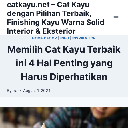
catkayu.net – Cat Kayu
Skip
to
dengan Pilihan Terbaik,
content
Finishing Kayu Warna Solid
Interior & Eksterior
HOME DECOR
|
INFO
|
INSPIRATION
Memilih Cat Kayu Terbaik
ini 4 Hal Penting yang
Harus Diperhatikan
By
Ira
August 1, 2024