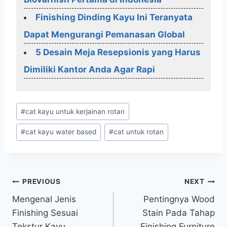
Finishing Dinding Kayu Ini Teranyata
Dapat Mengurangi Pemanasan Global
5 Desain Meja Resepsionis yang Harus
Dimiliki Kantor Anda Agar Rapi
Post
#
cat kayu untuk kerjainan rotan
Tags:
#
cat kayu water based
#
cat untuk rotan
Post
PREVIOUS
NEXT
Mengenal Jenis
Pentingnya Wood
navigation
Finishing Sesuai
Stain Pada Tahap
Tekstur Kayu
Finishing Furniture