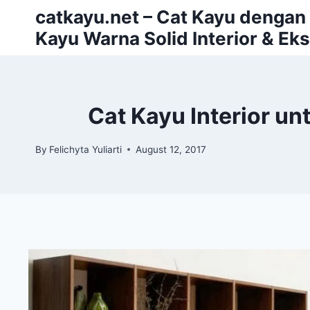
Skip
catkayu.net – Cat Kayu dengan P
to
Kayu Warna Solid Interior & Eks
content
Cat Kayu Interior u
By
Felichyta Yuliarti
August 12, 2017