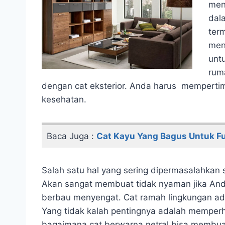
men
dal
ter
men
unt
rum
dengan cat eksterior. Anda harus mempertim
kesehatan.
Baca Juga :
Cat Kayu Yang Bagus Untuk Fu
Salah satu hal yang sering dipermasalahkan 
Akan sangat membuat tidak nyaman jika An
berbau menyengat. Cat ramah lingkungan adal
Yang tidak kalah pentingnya adalah memperh
bagaimana cat berwarna netral bisa membua