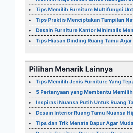
Tips Memilih Furniture Multifungsi Unt
Tips Praktis Menciptakan Tampilan Na
Desain Furniture Kantor Minimalis Me
Tips Hiasan Dinding Ruang Tamu Agar
Pilihan Menarik Lainnya
Tips Memilih Jenis Furniture Yang Tep
5 Pertanyaan yang Membantu Memilih
Inspirasi Nuansa Putih Untuk Ruang T
Desain Interior Ruang Tamu Nuansa Hi
Tips dan Trik Menata Dapur Agar Mud