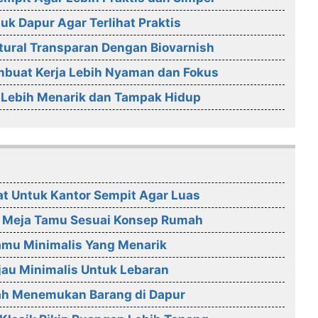
uk Dapur Agar Terlihat Praktis
tural Transparan Dengan Biovarnish
mbuat Kerja Lebih Nyaman dan Fokus
 Lebih Menarik dan Tampak Hidup
at Untuk Kantor Sempit Agar Luas
 Meja Tamu Sesuai Konsep Rumah
amu Minimalis Yang Menarik
jau Minimalis Untuk Lebaran
ah Menemukan Barang di Dapur