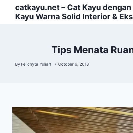
Skip
catkayu.net – Cat Kayu dengan P
to
Kayu Warna Solid Interior & Eks
content
Tips Menata Ruan
By
Felichyta Yuliarti
October 9, 2018