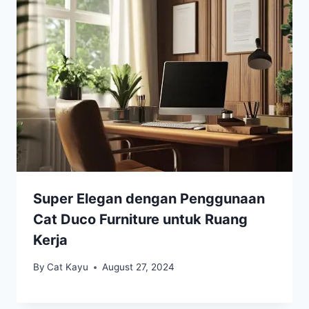
Super Elegan dengan Penggunaan
Cat Duco Furniture untuk Ruang
Kerja
By
Cat Kayu
August 27, 2024