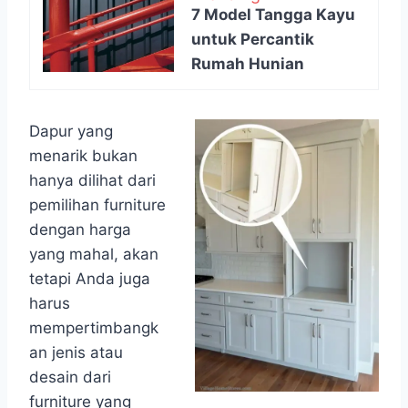
7 Model Tangga Kayu
untuk Percantik
Rumah Hunian
Dapur yang
menarik bukan
hanya dilihat dari
pemilihan furniture
dengan harga
yang mahal, akan
tetapi Anda juga
harus
mempertimbangk
an jenis atau
desain dari
furniture yang