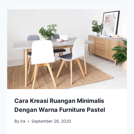
Cara Kreasi Ruangan Minimalis
Dengan Warna Furniture Pastel
By
Ira
September 26, 2020