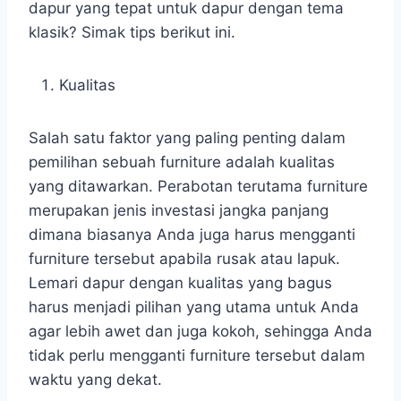
dapur yang tepat untuk dapur dengan tema
klasik? Simak tips berikut ini.
Kualitas
Salah satu faktor yang paling penting dalam
pemilihan sebuah furniture adalah kualitas
yang ditawarkan. Perabotan terutama furniture
merupakan jenis investasi jangka panjang
dimana biasanya Anda juga harus mengganti
furniture tersebut apabila rusak atau lapuk.
Lemari dapur dengan kualitas yang bagus
harus menjadi pilihan yang utama untuk Anda
agar lebih awet dan juga kokoh, sehingga Anda
tidak perlu mengganti furniture tersebut dalam
waktu yang dekat.