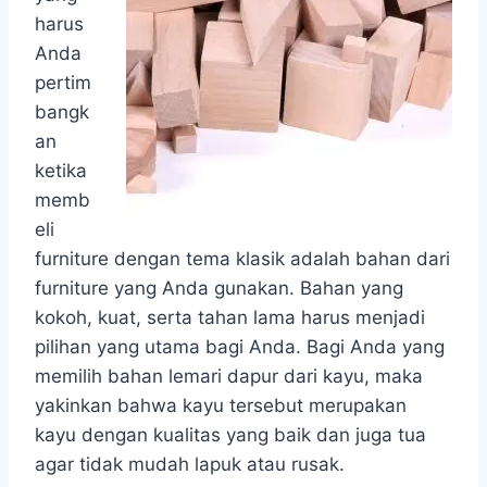
harus
Anda
pertim
bangk
an
ketika
memb
eli
furniture dengan tema klasik adalah bahan dari
furniture yang Anda gunakan. Bahan yang
kokoh, kuat, serta tahan lama harus menjadi
pilihan yang utama bagi Anda. Bagi Anda yang
memilih bahan lemari dapur dari kayu, maka
yakinkan bahwa kayu tersebut merupakan
kayu dengan kualitas yang baik dan juga tua
agar tidak mudah lapuk atau rusak.