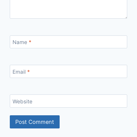
Name
*
Email
*
Website