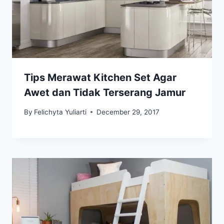
Tips Merawat Kitchen Set Agar
Awet dan Tidak Terserang Jamur
By
Felichyta Yuliarti
December 29, 2017