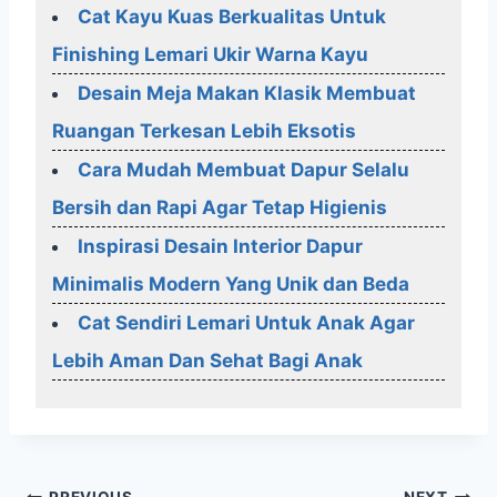
Cat Kayu Kuas Berkualitas Untuk
Finishing Lemari Ukir Warna Kayu
Desain Meja Makan Klasik Membuat
Ruangan Terkesan Lebih Eksotis
Cara Mudah Membuat Dapur Selalu
Bersih dan Rapi Agar Tetap Higienis
Inspirasi Desain Interior Dapur
Minimalis Modern Yang Unik dan Beda
Cat Sendiri Lemari Untuk Anak Agar
Lebih Aman Dan Sehat Bagi Anak