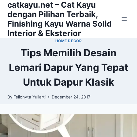
catkayu.net – Cat Kayu
Skip
to
dengan Pilihan Terbaik,
content
Finishing Kayu Warna Solid
Interior & Eksterior
HOME DECOR
Tips Memilih Desain
Lemari Dapur Yang Tepat
Untuk Dapur Klasik
By
Felichyta Yuliarti
December 24, 2017