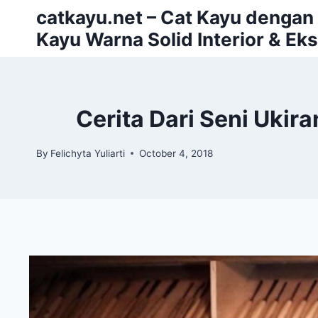
Skip
catkayu.net – Cat Kayu dengan P
to
Kayu Warna Solid Interior & Eks
content
Cerita Dari Seni Uki
By
Felichyta Yuliarti
October 4, 2018