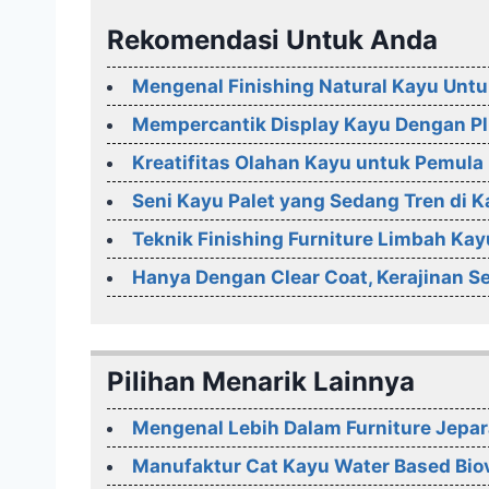
Rekomendasi Untuk Anda
Mengenal Finishing Natural Kayu Un
Mempercantik Display Kayu Dengan Pl
Kreatifitas Olahan Kayu untuk Pemula
Seni Kayu Palet yang Sedang Tren di K
Teknik Finishing Furniture Limbah Kay
Hanya Dengan Clear Coat, Kerajinan 
Pilihan Menarik Lainnya
Mengenal Lebih Dalam Furniture Jepa
Manufaktur Cat Kayu Water Based Biov