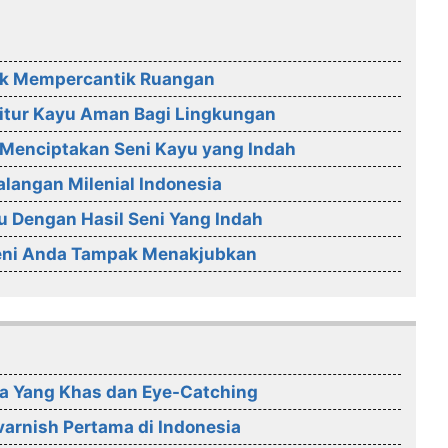
tuk Mempercantik Ruangan
itur Kayu Aman Bagi Lingkungan
 Menciptakan Seni Kayu yang Indah
alangan Milenial Indonesia
u Dengan Hasil Seni Yang Indah
Seni Anda Tampak Menakjubkan
ra Yang Khas dan Eye-Catching
arnish Pertama di Indonesia