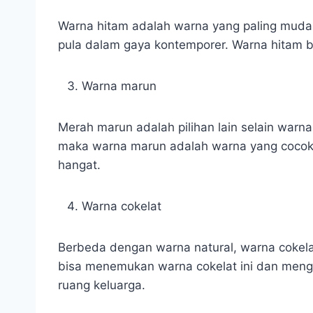
Warna hitam adalah warna yang paling muda
pula dalam gaya kontemporer. Warna hitam bi
Warna marun
Merah marun adalah pilihan lain selain warn
maka warna marun adalah warna yang coco
hangat.
Warna cokelat
Berbeda dengan warna natural, warna cokela
bisa menemukan warna cokelat ini dan menga
ruang keluarga.