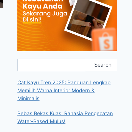
Search
Search
Cat Kayu Tren 2025: Panduan Lengkap
Memilih Warna Interior Modern &
Minimalis
Bebas Bekas Kuas: Rahasia Pengecatan
Water-Based Mulus!