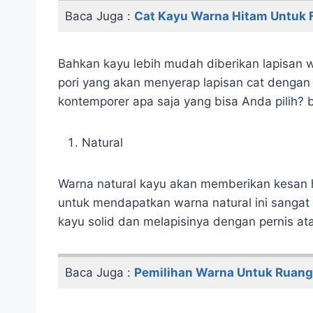
Baca Juga :
Cat Kayu Warna Hitam Untuk 
Bahkan kayu lebih mudah diberikan lapisan w
pori yang akan menyerap lapisan cat dengan
kontemporer apa saja yang bisa Anda pilih? be
Natural
Warna natural kayu akan memberikan kesan h
untuk mendapatkan warna natural ini sangat 
kayu solid dan melapisinya dengan pernis ata
Baca Juga :
Pemilihan Warna Untuk Ruang 