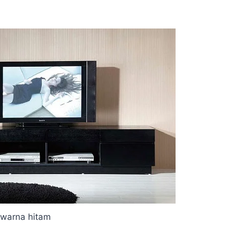
v warna hitam