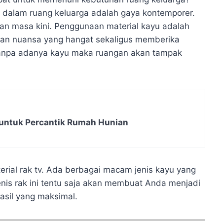
i dalam ruang keluarga adalah gaya kontemporer.
 masa kini. Penggunaan material kayu adalah
kan nuansa yang hangat sekaligus memberika
Tanpa adanya kayu maka ruangan akan tampak
untuk Percantik Rumah Hunian
rial rak tv. Ada berbagai macam jenis kayu yang
nis rak ini tentu saja akan membuat Anda menjadi
asil yang maksimal.