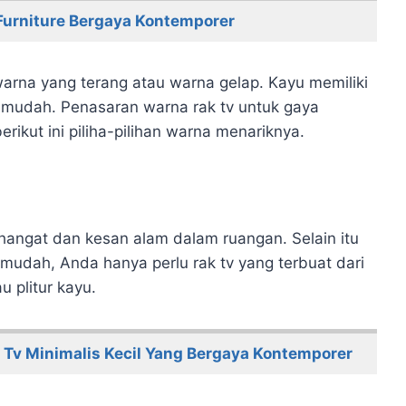
Furniture Bergaya Kontemporer
arna yang terang atau warna gelap. Kayu memiliki
 mudah. Penasaran warna rak tv untuk gaya
rikut ini piliha-pilihan warna menariknya.
angat dan kesan alam dalam ruangan. Selain itu
mudah, Anda hanya perlu rak tv yang terbuat dari
u plitur kayu.
Tv Minimalis Kecil Yang Bergaya Kontemporer