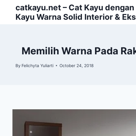
Skip
catkayu.net – Cat Kayu dengan P
to
Kayu Warna Solid Interior & Eks
content
Memilih Warna Pada Ra
By
Felichyta Yuliarti
October 24, 2018