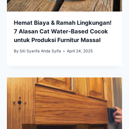
Hemat Biaya & Ramah Lingkungan!
7 Alasan Cat Water-Based Cocok
untuk Produksi Furnitur Massal
By
Siti Syarifa Ahda Syifa
April 24, 2025