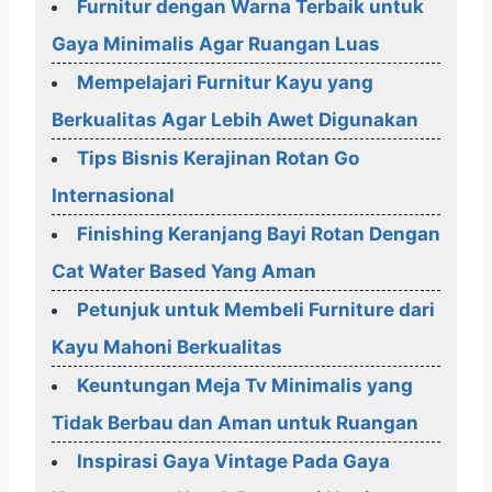
Furnitur dengan Warna Terbaik untuk
Gaya Minimalis Agar Ruangan Luas
Mempelajari Furnitur Kayu yang
Berkualitas Agar Lebih Awet Digunakan
Tips Bisnis Kerajinan Rotan Go
Internasional
Finishing Keranjang Bayi Rotan Dengan
Cat Water Based Yang Aman
Petunjuk untuk Membeli Furniture dari
Kayu Mahoni Berkualitas
Keuntungan Meja Tv Minimalis yang
Tidak Berbau dan Aman untuk Ruangan
Inspirasi Gaya Vintage Pada Gaya