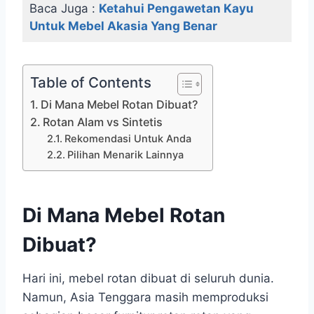
Baca Juga :
Ketahui Pengawetan Kayu
Untuk Mebel Akasia Yang Benar
Table of Contents
Di Mana Mebel Rotan Dibuat?
Rotan Alam vs Sintetis
Rekomendasi Untuk Anda
Pilihan Menarik Lainnya
Di Mana Mebel Rotan
Dibuat?
Hari ini, mebel rotan dibuat di seluruh dunia.
Namun, Asia Tenggara masih memproduksi