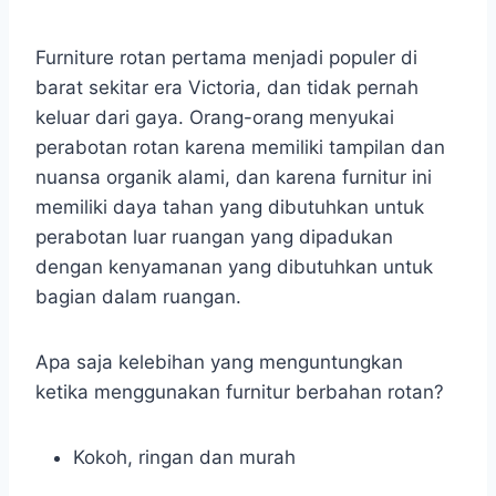
Furniture rotan pertama menjadi populer di
barat sekitar era Victoria, dan tidak pernah
keluar dari gaya. Orang-orang menyukai
perabotan rotan karena memiliki tampilan dan
nuansa organik alami, dan karena furnitur ini
memiliki daya tahan yang dibutuhkan untuk
perabotan luar ruangan yang dipadukan
dengan kenyamanan yang dibutuhkan untuk
bagian dalam ruangan.
Apa saja kelebihan yang menguntungkan
ketika menggunakan furnitur berbahan rotan?
Kokoh, ringan dan murah