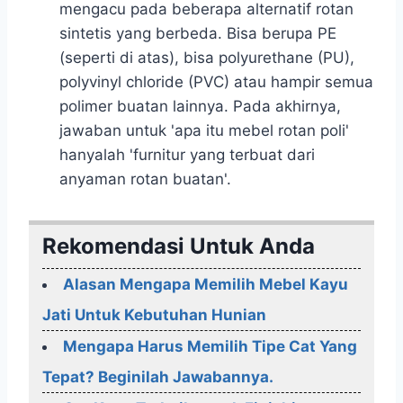
mengacu pada beberapa alternatif rotan
sintetis yang berbeda. Bisa berupa PE
(seperti di atas), bisa polyurethane (PU),
polyvinyl chloride (PVC) atau hampir semua
polimer buatan lainnya. Pada akhirnya,
jawaban untuk 'apa itu mebel rotan poli'
hanyalah 'furnitur yang terbuat dari
anyaman rotan buatan'.
Rekomendasi Untuk Anda
Alasan Mengapa Memilih Mebel Kayu
Jati Untuk Kebutuhan Hunian
Mengapa Harus Memilih Tipe Cat Yang
Tepat? Beginilah Jawabannya.