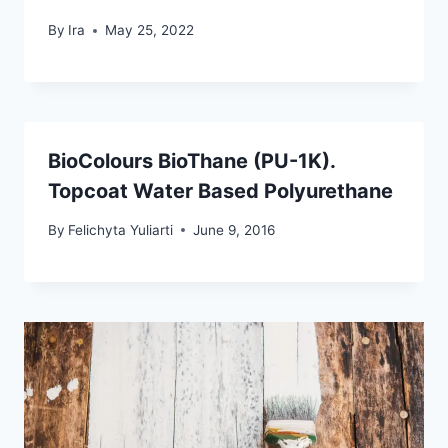
By
Ira
May 25, 2022
BioColours BioThane (PU-1K).
Topcoat Water Based Polyurethane
By
Felichyta Yuliarti
June 9, 2016