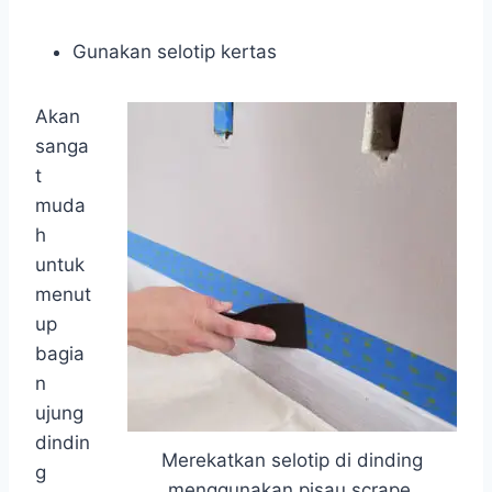
Gunakan selotip kertas
Akan
sanga
t
muda
h
untuk
menut
up
bagia
n
ujung
dindin
Merekatkan selotip di dinding
g
menggunakan pisau scrape.