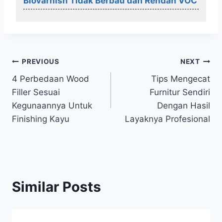
Biovarnish Tidak Berbau dan Rendah VOC
Post
PREVIOUS
NEXT
4 Perbedaan Wood
Tips Mengecat
navigation
Filler Sesuai
Furnitur Sendiri
Kegunaannya Untuk
Dengan Hasil
Finishing Kayu
Layaknya Profesional
Similar Posts