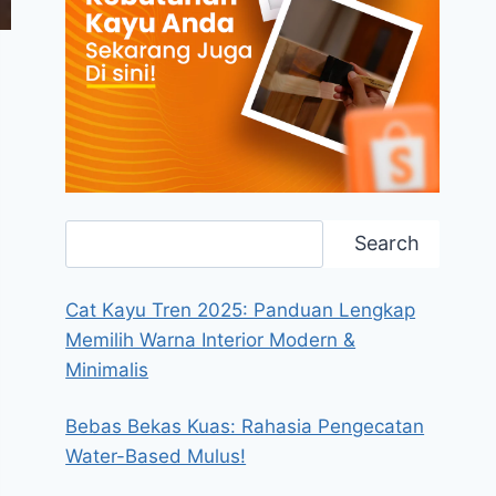
Search
Search
Cat Kayu Tren 2025: Panduan Lengkap
Memilih Warna Interior Modern &
Minimalis
Bebas Bekas Kuas: Rahasia Pengecatan
Water-Based Mulus!