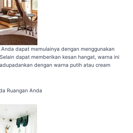
h, Anda dapat memulainya dengan menggunakan
u. Selain dapat memberikan kesan hangat, warna ini
emadupadankan dengan warna putih atau cream
ada Ruangan Anda