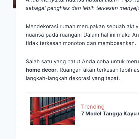
sebagai penghias dan lebih terkesan menyej
Mendekorasi rumah merupakan sebuah aktiv
nuansa pada ruangan. Dalam hal ini maka An
tidak terkesan monoton dan membosankan.
Salah satu yang patut Anda coba untuk me
home decor
. Ruangan akan terkesan lebih 
langkah-langkah dekorasi yang tepat.
Trending
7 Model Tangga Kayu 