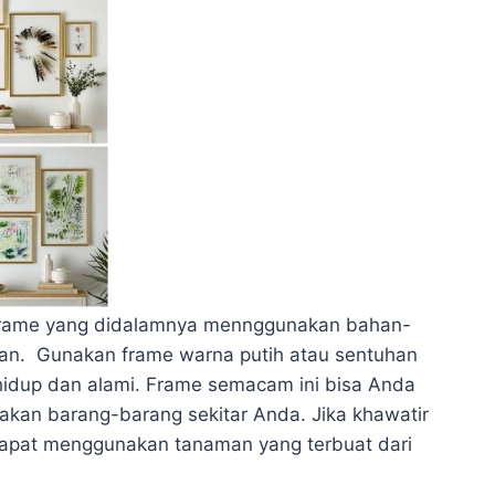
h frame yang didalamnya mennggunakan bahan-
an. Gunakan frame warna putih atau sentuhan
hidup dan alami. Frame semacam ini bisa Anda
akan barang-barang sekitar Anda. Jika khawatir
apat menggunakan tanaman yang terbuat dari