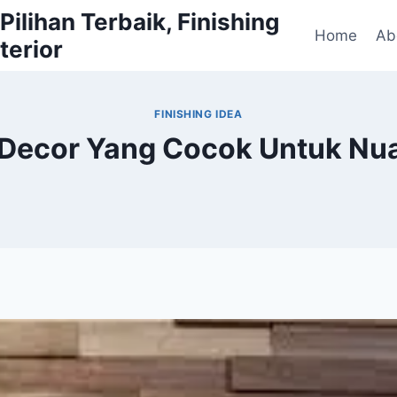
ilihan Terbaik, Finishing
Home
Ab
terior
FINISHING IDEA
 Decor Yang Cocok Untuk N