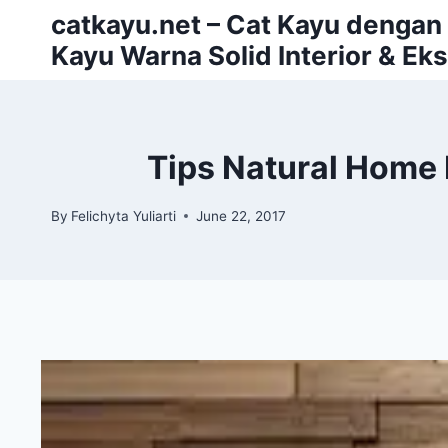
Skip
catkayu.net – Cat Kayu dengan P
to
Kayu Warna Solid Interior & Eks
content
Tips Natural Home
By
Felichyta Yuliarti
June 22, 2017